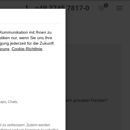
+49 3745 7817-0
0
 Kommunikation mit Ihnen zu
stiken nur, wenn Sie uns Ihre
ung jederzeit für die Zukunft
ärung
,
Cookie-Richtlinie
.
inem anderen Browser oder in einem privaten Fenster?
Maps, Chats,
nd zu verbessern. Zudem werden