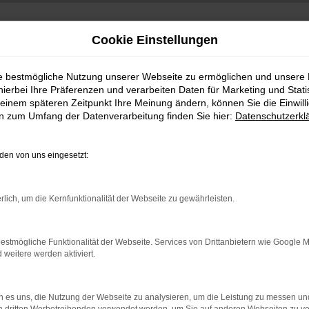
Cookie Einstellungen
ie bestmögliche Nutzung unserer Webseite zu ermöglichen und unsere
hierbei Ihre Präferenzen und verarbeiten Daten für Marketing und Stati
einem späteren Zeitpunkt Ihre Meinung ändern, können Sie die Einwillig
en zum Umfang der Datenverarbeitung finden Sie hier:
Datenschutzerkl
en von uns eingesetzt:
indung.
rlich, um die Kernfunktionalität der Webseite zu gewährleisten.
hine?
aden bestimmter Seiten verhindern. Funktioniert die Seite in e
estmögliche Funktionalität der Webseite. Services von Drittanbietern wie Google 
eitere werden aktiviert.
 zu beheben.
bssystem auf dem neuesten Stand sind.
 es uns, die Nutzung der Webseite zu analysieren, um die Leistung zu messen u