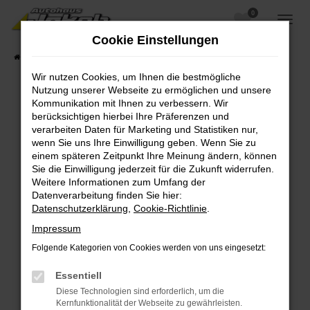
0
Zum
Hauptinhalt
Cookie Einstellungen
springen
Startseite
Fahrzeugangebote
Fahrzeugsuche
Wir nutzen Cookies, um Ihnen die bestmögliche
Nutzung unserer Webseite zu ermöglichen und unsere
Kommunikation mit Ihnen zu verbessern. Wir
berücksichtigen hierbei Ihre Präferenzen und
Fehler: Network Error
verarbeiten Daten für Marketing und Statistiken nur,
wenn Sie uns Ihre Einwilligung geben. Wenn Sie zu
Beim Laden ist ein Fehler aufgetreten.
einem späteren Zeitpunkt Ihre Meinung ändern, können
Hier sind ein paar Tipps, die dir helfen können:
Sie die Einwilligung jederzeit für die Zukunft widerrufen.
Weitere Informationen zum Umfang der
Überprüfe deine Firewall und deine
Datenverarbeitung finden Sie hier:
Internetverbindung.
Datenschutzerklärung
,
Cookie-Richtlinie
.
Laden andere Webseiten, zum Beispiel deine
Impressum
Suchmaschine?
Folgende Kategorien von Cookies werden von uns eingesetzt:
Prüfe deine Browsererweiterungen.
Manche Erweiterungen, wie Werbeblocker,
Essentiell
können das Laden bestimmter Seiten
Diese Technologien sind erforderlich, um die
verhindern. Funktioniert die Seite in einem
Kernfunktionalität der Webseite zu gewährleisten.