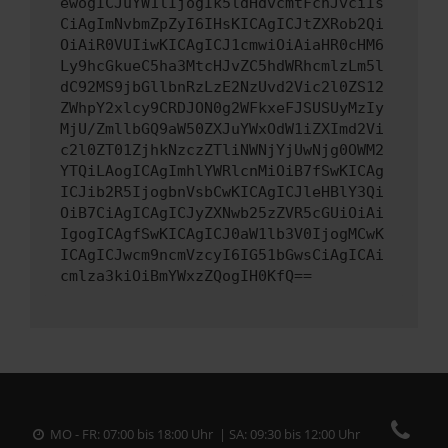
ewogICJuYW1lIjogIk5ldHdvcmtFcnJvciIs
CiAgImNvbmZpZyI6IHsKICAgICJtZXRob2Qi
OiAiR0VUIiwKICAgICJ1cmwiOiAiaHR0cHM6
Ly9hcGkueC5ha3MtcHJvZC5hdWRhcmlzLm5l
dC92MS9jbGllbnRzLzE2NzUvd2Vic2l0ZS12
ZWhpY2xlcy9CRDJON0g2WFkxeFJSUSUyMzIy
MjU/ZmllbGQ9aW50ZXJuYWxOdW1iZXImd2Vi
c2l0ZT01ZjhkNzczZTliNWNjYjUwNjg0OWM2
YTQiLAogICAgImhlYWRlcnMiOiB7fSwKICAg
ICJib2R5IjogbnVsbCwKICAgICJleHBlY3Qi
OiB7CiAgICAgICJyZXNwb25zZVR5cGUiOiAi
IgogICAgfSwKICAgICJ0aW1lb3V0IjogMCwK
ICAgICJwcm9ncmVzcyI6IG51bGwsCiAgICAi
cmlza3kiOiBmYWxzZQogIH0KfQ==
MO - FR: 07:00 bis 18:00 Uhr | SA: 09:30 bis 12:00 Uhr