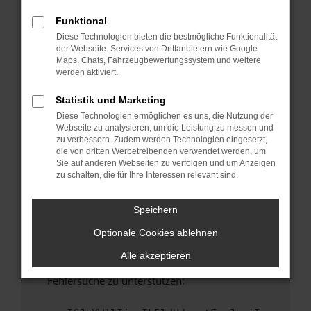
anderen Browser oder in einem privaten
Fenster?
Funktional
Diese Technologien bieten die bestmögliche Funktionalität
Starte dein Gerät neu.
der Webseite. Services von Drittanbietern wie Google
Das kann manchmal helfen, vorübergehende
Maps, Chats, Fahrzeugbewertungssystem und weitere
Probleme zu beheben.
werden aktiviert.
Stelle sicher, dass dein Browser und dein
Statistik und Marketing
Betriebssystem auf dem neuesten Stand
Diese Technologien ermöglichen es uns, die Nutzung der
sind.
Webseite zu analysieren, um die Leistung zu messen und
Veraltete Software birgt nicht nur ein
zu verbessern. Zudem werden Technologien eingesetzt,
Sicherheitsrisiko, sondern kann auch dazu
die von dritten Werbetreibenden verwendet werden, um
Sie auf anderen Webseiten zu verfolgen und um Anzeigen
führen, dass bestimmte Funktionen nicht mehr
zu schalten, die für Ihre Interessen relevant sind.
unterstützt werden.
Wende dich an den Webseitenbetreiber.
Speichern
Wenn du alle oben genannten Schritte versucht
Optionale Cookies ablehnen
hast, kontaktiere uns bitte. Wir werden
versuchen, das Problem zu beheben. Du kannst
Alle akzeptieren
uns diesen Text schicken, um uns bei der
Fehlersuche zu unterstützen: