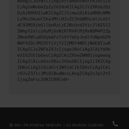
ewogICJuYW1lIjogIk5ldHdvcmtFcnJvciIs
CiAgImNvbmZpZyI6IHsKICAgICJtZXRob2Qi
OiAiR0VUIiwKICAgICJ1cmwiOiAiaHR0cHM6
Ly9hcGkueC5ha3MtcHJvZC5hdWRhcmlzLm5l
dC92MS9jbGllbnRzLzE2NzUvd2Vic2l0ZS12
ZWhpY2xlcy8yMjUxNjRTRVAlMjMxNDM4P2Zp
ZWxkPWludGVybmFsTnVtYmVyJndlYnNpdGU9
NWY4ZDc3M2U5YjVjY2I1MDY4NDljNmE0IiwK
ICAgICJoZWFkZXJzIjoge30sCiAgICAiYm9k
eSI6IG51bGwsCiAgICAiZXhwZWN0Ijogewog
ICAgICAicmVzcG9uc2VUeXBlIjogIiIKICAg
IH0sCiAgICAidGltZW91dCI6IDAsCiAgICAi
cHJvZ3Jlc3MiOiBudWxsLAogICAgInJpc2t5
IjogZmFsc2UKICB9Cn0=
MO - FR: 07:00 bis 18:00 Uhr | SA: 09:30 bis 12:00 Uhr