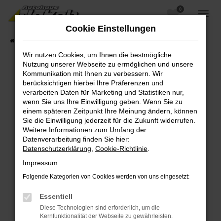
0
Zum
Hauptinhalt
Cookie Einstellungen
springen
Startseite
Fahrzeugangebote
Fahrzeugsuche
Wir nutzen Cookies, um Ihnen die bestmögliche
Nutzung unserer Webseite zu ermöglichen und unsere
Kommunikation mit Ihnen zu verbessern. Wir
berücksichtigen hierbei Ihre Präferenzen und
Fehler: Network Error
verarbeiten Daten für Marketing und Statistiken nur,
wenn Sie uns Ihre Einwilligung geben. Wenn Sie zu
Beim Laden ist ein Fehler aufgetreten.
einem späteren Zeitpunkt Ihre Meinung ändern, können
Hier sind ein paar Tipps, die dir helfen können:
Sie die Einwilligung jederzeit für die Zukunft widerrufen.
Weitere Informationen zum Umfang der
Überprüfe deine Firewall und deine
Datenverarbeitung finden Sie hier:
Internetverbindung.
Datenschutzerklärung
,
Cookie-Richtlinie
.
Laden andere Webseiten, zum Beispiel deine
Impressum
Suchmaschine?
Folgende Kategorien von Cookies werden von uns eingesetzt:
Prüfe deine Browsererweiterungen.
Manche Erweiterungen, wie Werbeblocker,
Essentiell
können das Laden bestimmter Seiten
Diese Technologien sind erforderlich, um die
verhindern. Funktioniert die Seite in einem
Kernfunktionalität der Webseite zu gewährleisten.