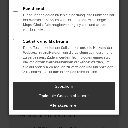
anderen Browser oder in einem privaten
Fenster?
Funktional
Diese Technologien bieten die bestmögliche Funktionalität
Starte dein Gerät neu.
der Webseite. Services von Drittanbietern wie Google
Das kann manchmal helfen, vorübergehende
Maps, Chats, Fahrzeugbewertungssystem und weitere
Probleme zu beheben.
werden aktiviert.
Stelle sicher, dass dein Browser und dein
Statistik und Marketing
Betriebssystem auf dem neuesten Stand
Diese Technologien ermöglichen es uns, die Nutzung der
sind.
Webseite zu analysieren, um die Leistung zu messen und
Veraltete Software birgt nicht nur ein
zu verbessern. Zudem werden Technologien eingesetzt,
Sicherheitsrisiko, sondern kann auch dazu
die von dritten Werbetreibenden verwendet werden, um
Sie auf anderen Webseiten zu verfolgen und um Anzeigen
führen, dass bestimmte Funktionen nicht mehr
zu schalten, die für Ihre Interessen relevant sind.
unterstützt werden.
Wende dich an den Webseitenbetreiber.
Speichern
Wenn du alle oben genannten Schritte versucht
Optionale Cookies ablehnen
hast, kontaktiere uns bitte. Wir werden
versuchen, das Problem zu beheben. Du kannst
Alle akzeptieren
uns diesen Text schicken, um uns bei der
Fehlersuche zu unterstützen: