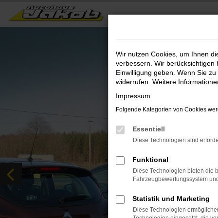
Zum
Hauptinhalt
springen
Wir nutzen Cookies, um Ihnen d
verbessern. Wir berücksichtigen 
Einwilligung geben. Wenn Sie zu 
widerrufen. Weitere Information
Impressum
Folgende Kategorien von Cookies werd
Essentiell
Diese Technologien sind erforde
Funktional
Diese Technologien bieten die b
Fahrzeugbewertungssystem und w
Statistik und Marketing
Diese Technologien ermöglichen