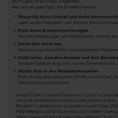
Beim Laden ist ein Fehler aufgetreten.
Hier sind ein paar Tipps, die dir helfen können:
Überprüfe deine Firewall und deine Internetverb
Laden andere Webseiten, zum Beispiel deine Suchmasc
Prüfe deine Browsererweiterungen.
Manche Erweiterungen, wie Werbeblocker, können das L
Starte dein Gerät neu.
Das kann manchmal helfen, vorübergehende Probleme
Stelle sicher, dass dein Browser und dein Betrie
Veraltete Software birgt nicht nur ein Sicherheitsrisi
Wende dich an den Webseitenbetreiber.
Wenn du alle oben genannten Schritte versucht hast, k
Fehlersuche zu unterstützen:
ewogICJuYW1lIjogIk5ldHdvcmtFcnJvciIsCiAgImN
cmlzLm5ldC92MS9jbGllbnRzLzE2NzUvd2Vic2l0ZS1
PW51bWJlck9mSW1hZ2VzJmZpbHRlclsxXVt2YWx1ZV0
PURFU0Mmd2Vic2l0ZT01ZjhkNzczZTliNWNjYjUwNjg
ZWN0IjogewogICAgICAicmVzcG9uc2VUeXBlIjogIiI