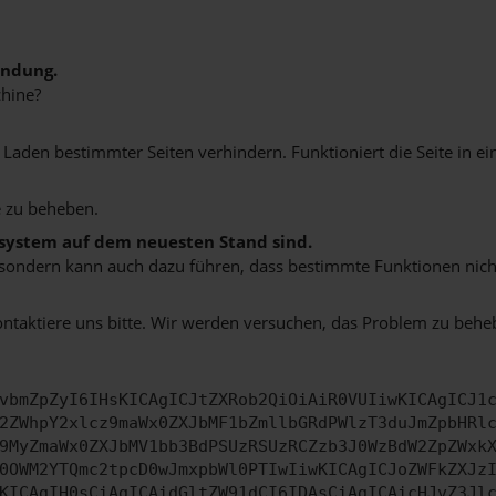
indung.
hine?
aden bestimmter Seiten verhindern. Funktioniert die Seite in e
 zu beheben.
bssystem auf dem neuesten Stand sind.
ko, sondern kann auch dazu führen, dass bestimmte Funktionen nic
ontaktiere uns bitte. Wir werden versuchen, das Problem zu behe
vbmZpZyI6IHsKICAgICJtZXRob2QiOiAiR0VUIiwKICAgICJ1
2ZWhpY2xlcz9maWx0ZXJbMF1bZmllbGRdPWlzT3duJmZpbHRl
9MyZmaWx0ZXJbMV1bb3BdPSUzRSUzRCZzb3J0WzBdW2ZpZWxk
0OWM2YTQmc2tpcD0wJmxpbWl0PTIwIiwKICAgICJoZWFkZXJz
KICAgIH0sCiAgICAidGltZW91dCI6IDAsCiAgICAicHJvZ3Jl