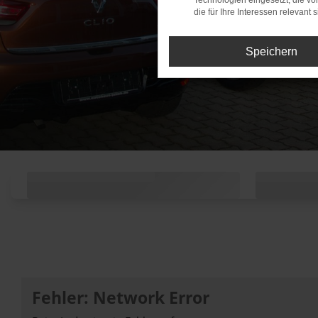
Technologien eingesetzt, die v
die für Ihre Interessen relevant s
Speichern
ker (m/w/d)
g + Top Vergütung
Fehler: Network Error