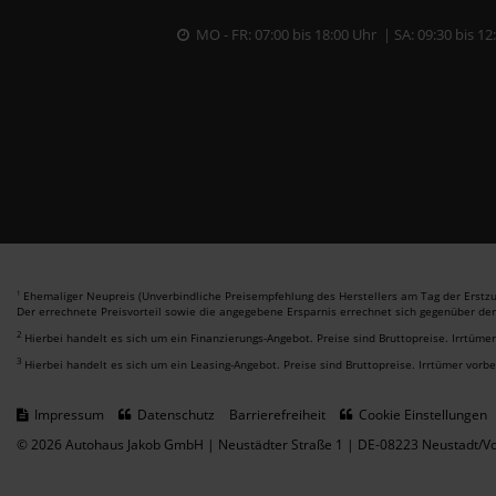
MO - FR: 07:00 bis 18:00 Uhr | SA: 09:30 bis 12
Ehemaliger Neupreis (Unverbindliche Preisempfehlung des Herstellers am Tag der Erstzu
1
Der errechnete Preisvorteil sowie die angegebene Ersparnis errechnet sich gegenüber de
2
Hierbei handelt es sich um ein Finanzierungs-Angebot. Preise sind Bruttopreise. Irrtüme
3
Hierbei handelt es sich um ein Leasing-Angebot. Preise sind Bruttopreise. Irrtümer vorb
Impressum
Datenschutz
Barrierefreiheit
Cookie Einstellungen
© 2026 Autohaus Jakob GmbH | Neustädter Straße 1 | DE-08223 Neustadt/Vo