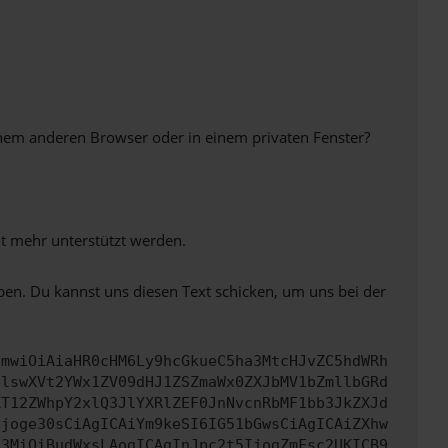
inem anderen Browser oder in einem privaten Fenster?
ht mehr unterstützt werden.
ben. Du kannst uns diesen Text schicken, um uns bei der
cmwiOiAiaHR0cHM6Ly9hcGkueC5ha3MtcHJvZC5hdWRh
clswXVt2YWx1ZV09dHJ1ZSZmaWx0ZXJbMV1bZmllbGRd
XT12ZWhpY2xlQ3JlYXRlZEF0JnNvcnRbMF1bb3JkZXJd
Ijoge30sCiAgICAiYm9keSI6IG51bGwsCiAgICAiZXhw
c3MiOiBudWxsLAogICAgInJpc2t5IjogZmFsc2UKICB9