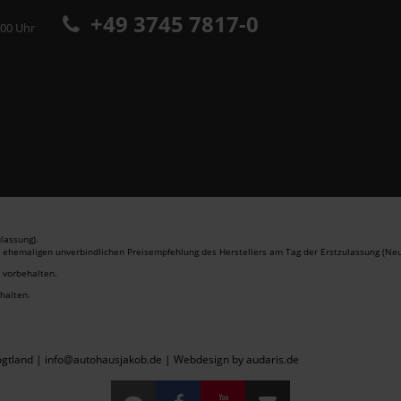
+49 3745 7817-0
:00 Uhr
lassung).
r ehemaligen unverbindlichen Preisempfehlung des Herstellers am Tag der Erstzulassung (Neu
r vorbehalten.
ehalten.
gtland | info@autohausjakob.de |
Webdesign by audaris.de