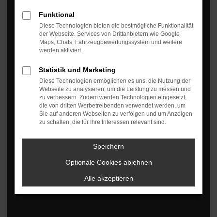
Funktional
Diese Technologien bieten die bestmögliche Funktionalität
der Webseite. Services von Drittanbietern wie Google
Maps, Chats, Fahrzeugbewertungssystem und weitere
werden aktiviert.
Statistik und Marketing
Diese Technologien ermöglichen es uns, die Nutzung der
Webseite zu analysieren, um die Leistung zu messen und
zu verbessern. Zudem werden Technologien eingesetzt,
Es wird versucht, Inhalte von
webkit.autoproff.com
zu laden. Dabei
die von dritten Werbetreibenden verwendet werden, um
können Daten an Dritte weitergegeben werden. Wenn Sie damit
Sie auf anderen Webseiten zu verfolgen und um Anzeigen
einverstanden sind, klicken Sie bitte auf "Bestätigen".
zu schalten, die für Ihre Interessen relevant sind.
Bestätigen
Speichern
Optionale Cookies ablehnen
Alle akzeptieren