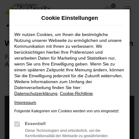
0
Zum
Hauptinhalt
Cookie Einstellungen
springen
Startseite
Fahrzeugangebote
Fahrzeugankauf
Wir nutzen Cookies, um Ihnen die bestmögliche
Wir kaufen Ihren Gebrauchtwagen
Nutzung unserer Webseite zu ermöglichen und unsere
Kommunikation mit Ihnen zu verbessern. Wir
berücksichtigen hierbei Ihre Präferenzen und
Faire Preise und unkomplizierte
verarbeiten Daten für Marketing und Statistiken nur,
Abwicklung
wenn Sie uns Ihre Einwilligung geben. Wenn Sie zu
einem späteren Zeitpunkt Ihre Meinung ändern, können
Sie die Einwilligung jederzeit für die Zukunft widerrufen.
Weitere Informationen zum Umfang der
Datenverarbeitung finden Sie hier:
Datenschutzerklärung
,
Cookie-Richtlinie
.
Impressum
Folgende Kategorien von Cookies werden von uns eingesetzt:
Essentiell
Diese Technologien sind erforderlich, um die
Kernfunktionalität der Webseite zu gewährleisten.