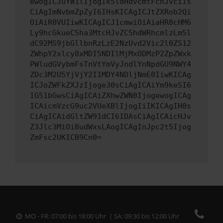
ewogICJuYW1lIjogIk5ldHdvcmtFcnJvciIs
CiAgImNvbmZpZyI6IHsKICAgICJtZXRob2Qi
OiAiR0VUIiwKICAgICJ1cmwiOiAiaHR0cHM6
Ly9hcGkueC5ha3MtcHJvZC5hdWRhcmlzLm5l
dC92MS9jbGllbnRzLzE2NzUvd2Vic2l0ZS12
ZWhpY2xlcy8xMDI5NDIlMjMxODMzP2ZpZWxk
PWludGVybmFsTnVtYmVyJndlYnNpdGU9NWY4
ZDc3M2U5YjVjY2I1MDY4NDljNmE0IiwKICAg
ICJoZWFkZXJzIjoge30sCiAgICAiYm9keSI6
IG51bGwsCiAgICAiZXhwZWN0IjogewogICAg
ICAicmVzcG9uc2VUeXBlIjogIiIKICAgIH0s
CiAgICAidGltZW91dCI6IDAsCiAgICAicHJv
Z3Jlc3MiOiBudWxsLAogICAgInJpc2t5Ijog
ZmFsc2UKICB9Cn0=
MO - FR: 07:00 bis 18:00 Uhr | SA: 09:30 bis 12:00 Uhr