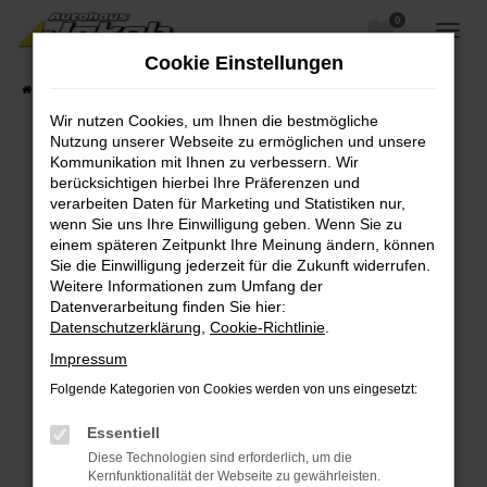
0
Zum
Hauptinhalt
Cookie Einstellungen
springen
Startseite
Fahrzeugangebote
Fahrzeugsuche
Wir nutzen Cookies, um Ihnen die bestmögliche
Nutzung unserer Webseite zu ermöglichen und unsere
Kommunikation mit Ihnen zu verbessern. Wir
berücksichtigen hierbei Ihre Präferenzen und
Fehler: Network Error
verarbeiten Daten für Marketing und Statistiken nur,
wenn Sie uns Ihre Einwilligung geben. Wenn Sie zu
Beim Laden ist ein Fehler aufgetreten.
einem späteren Zeitpunkt Ihre Meinung ändern, können
Hier sind ein paar Tipps, die dir helfen können:
Sie die Einwilligung jederzeit für die Zukunft widerrufen.
Weitere Informationen zum Umfang der
Überprüfe deine Firewall und deine
Datenverarbeitung finden Sie hier:
Internetverbindung.
Datenschutzerklärung
,
Cookie-Richtlinie
.
Laden andere Webseiten, zum Beispiel deine
Impressum
Suchmaschine?
Folgende Kategorien von Cookies werden von uns eingesetzt:
Prüfe deine Browsererweiterungen.
Manche Erweiterungen, wie Werbeblocker,
Essentiell
können das Laden bestimmter Seiten
Diese Technologien sind erforderlich, um die
verhindern. Funktioniert die Seite in einem
Kernfunktionalität der Webseite zu gewährleisten.