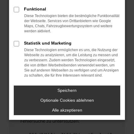
anderen Browser oder in einem privaten
Fenster?
Funktional
Diese Technologien bieten die bestmögliche Funktionalität
Starte dein Gerät neu.
der Webseite. Services von Drittanbietern wie Google
Das kann manchmal helfen, vorübergehende
Maps, Chats, Fahrzeugbewertungssystem und weitere
Probleme zu beheben.
werden aktiviert.
Stelle sicher, dass dein Browser und dein
Statistik und Marketing
Betriebssystem auf dem neuesten Stand
Diese Technologien ermöglichen es uns, die Nutzung der
sind.
Webseite zu analysieren, um die Leistung zu messen und
Veraltete Software birgt nicht nur ein
zu verbessern. Zudem werden Technologien eingesetzt,
Sicherheitsrisiko, sondern kann auch dazu
die von dritten Werbetreibenden verwendet werden, um
Sie auf anderen Webseiten zu verfolgen und um Anzeigen
führen, dass bestimmte Funktionen nicht mehr
zu schalten, die für Ihre Interessen relevant sind.
unterstützt werden.
Wende dich an den Webseitenbetreiber.
Speichern
Wenn du alle oben genannten Schritte versucht
Optionale Cookies ablehnen
hast, kontaktiere uns bitte. Wir werden
versuchen, das Problem zu beheben. Du kannst
Alle akzeptieren
uns diesen Text schicken, um uns bei der
Fehlersuche zu unterstützen: