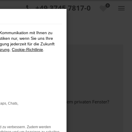
+49 3745 7817-0
0
 Kommunikation mit Ihnen zu
stiken nur, wenn Sie uns Ihre
ung jederzeit für die Zukunft
ärung
,
Cookie-Richtlinie
.
inem anderen Browser oder in einem privaten Fenster?
Maps, Chats,
nd zu verbessern. Zudem werden