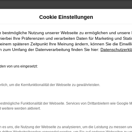
Cookie Einstellungen
ie bestmögliche Nutzung unserer Webseite zu ermöglichen und unsere
hierbei Ihre Präferenzen und verarbeiten Daten für Marketing und Stati
einem späteren Zeitpunkt Ihre Meinung ändern, können Sie die Einwillig
en zum Umfang der Datenverarbeitung finden Sie hier:
Datenschutzerkl
en von uns eingesetzt:
indung.
rlich, um die Kernfunktionalität der Webseite zu gewährleisten.
hine?
aden bestimmter Seiten verhindern. Funktioniert die Seite in e
estmögliche Funktionalität der Webseite. Services von Drittanbietern wie Google 
eitere werden aktiviert.
 zu beheben.
bssystem auf dem neuesten Stand sind.
 es uns, die Nutzung der Webseite zu analysieren, um die Leistung zu messen u