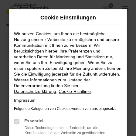
0
Zum
Hauptinhalt
Cookie Einstellungen
springen
Startseite
Fahrzeugangebote
Fahrzeugsuche
Wir nutzen Cookies, um Ihnen die bestmögliche
Nutzung unserer Webseite zu ermöglichen und unsere
Kommunikation mit Ihnen zu verbessern. Wir
berücksichtigen hierbei Ihre Präferenzen und
Fehler: Network Error
verarbeiten Daten für Marketing und Statistiken nur,
wenn Sie uns Ihre Einwilligung geben. Wenn Sie zu
Beim Laden ist ein Fehler aufgetreten.
einem späteren Zeitpunkt Ihre Meinung ändern, können
Hier sind ein paar Tipps, die dir helfen können:
Sie die Einwilligung jederzeit für die Zukunft widerrufen.
Weitere Informationen zum Umfang der
Überprüfe deine Firewall und deine
Datenverarbeitung finden Sie hier:
Internetverbindung.
Datenschutzerklärung
,
Cookie-Richtlinie
.
Laden andere Webseiten, zum Beispiel deine
Impressum
Suchmaschine?
Folgende Kategorien von Cookies werden von uns eingesetzt:
Prüfe deine Browsererweiterungen.
Manche Erweiterungen, wie Werbeblocker,
Essentiell
können das Laden bestimmter Seiten
Diese Technologien sind erforderlich, um die
verhindern. Funktioniert die Seite in einem
Kernfunktionalität der Webseite zu gewährleisten.