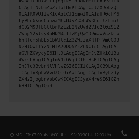
ewogICJuYW1lIjogIk5ldHdvcmtFcnJvciIs
CiAgImNvbmZpZyI6IHsKICAgICJtZXRob2Qi
OiAiR0VUIiwKICAgICJ1cmwiOiAiaHR0cHM6
Ly9hcGkueC5ha3MtcHJvZC5hdWRhcmlzLm5l
dC92MS9jbGllbnRzLzE2NzUvd2Vic2l0ZS12
ZWhpY2xlcy85MDM0JTIzMjQwMD9maWVsZD1p
bnRlcm5hbE51bWJlciZ3ZWJzaXRlPTVmOGQ3
NzNlOWI1Y2NiNTA2ODQ5YzZhNCIsCiAgICAi
aGVhZGVycyI6IHt9LAogICAgImJvZHkiOiBu
dWxsLAogICAgImV4cGVjdCI6IHsKICAgICAg
InJlc3BvbnNlVHlwZSI6ICIiCiAgICB9LAog
ICAgInRpbWVvdXQiOiAwLAogICAgInByb2dy
ZXNzIjogbnVsbCwKICAgICJyaXNreSI6IGZh
bHNlCiAgfQp9
MO - FR: 07:00 bis 18:00 Uhr | SA: 09:30 bis 12:00 Uhr