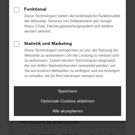
anderen Browser oder in einem privaten
Fenster?
Funktional
Diese Technologien bieten die bestmögliche Funktionalität
Starte dein Gerät neu.
der Webseite. Services von Drittanbietern wie Google
Das kann manchmal helfen, vorübergehende
Maps, Chats, Fahrzeugbewertungssystem und weitere
Probleme zu beheben.
werden aktiviert.
Stelle sicher, dass dein Browser und dein
Statistik und Marketing
Betriebssystem auf dem neuesten Stand
Diese Technologien ermöglichen es uns, die Nutzung der
sind.
Webseite zu analysieren, um die Leistung zu messen und
Veraltete Software birgt nicht nur ein
zu verbessern. Zudem werden Technologien eingesetzt,
Sicherheitsrisiko, sondern kann auch dazu
die von dritten Werbetreibenden verwendet werden, um
Sie auf anderen Webseiten zu verfolgen und um Anzeigen
führen, dass bestimmte Funktionen nicht mehr
zu schalten, die für Ihre Interessen relevant sind.
unterstützt werden.
Wende dich an den Webseitenbetreiber.
Speichern
Wenn du alle oben genannten Schritte versucht
Optionale Cookies ablehnen
hast, kontaktiere uns bitte. Wir werden
versuchen, das Problem zu beheben. Du kannst
Alle akzeptieren
uns diesen Text schicken, um uns bei der
Fehlersuche zu unterstützen: