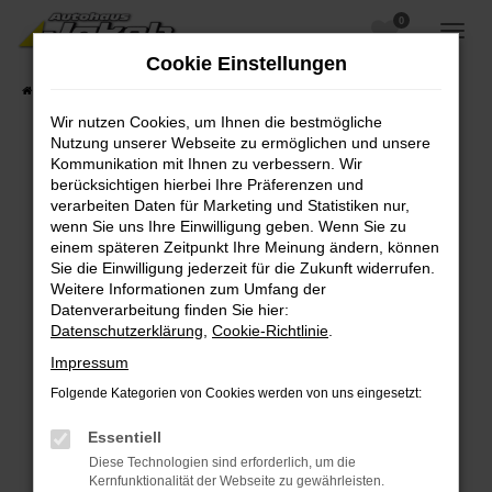
0
Zum
Hauptinhalt
Cookie Einstellungen
springen
Startseite
Fahrzeugangebote
Fahrzeugsuche
Wir nutzen Cookies, um Ihnen die bestmögliche
Nutzung unserer Webseite zu ermöglichen und unsere
Kommunikation mit Ihnen zu verbessern. Wir
berücksichtigen hierbei Ihre Präferenzen und
Fehler: Network Error
verarbeiten Daten für Marketing und Statistiken nur,
wenn Sie uns Ihre Einwilligung geben. Wenn Sie zu
Beim Laden ist ein Fehler aufgetreten.
einem späteren Zeitpunkt Ihre Meinung ändern, können
Hier sind ein paar Tipps, die dir helfen können:
Sie die Einwilligung jederzeit für die Zukunft widerrufen.
Weitere Informationen zum Umfang der
Überprüfe deine Firewall und deine
Datenverarbeitung finden Sie hier:
Internetverbindung.
Datenschutzerklärung
,
Cookie-Richtlinie
.
Laden andere Webseiten, zum Beispiel deine
Impressum
Suchmaschine?
Folgende Kategorien von Cookies werden von uns eingesetzt:
Prüfe deine Browsererweiterungen.
Manche Erweiterungen, wie Werbeblocker,
Essentiell
können das Laden bestimmter Seiten
Diese Technologien sind erforderlich, um die
verhindern. Funktioniert die Seite in einem
Kernfunktionalität der Webseite zu gewährleisten.