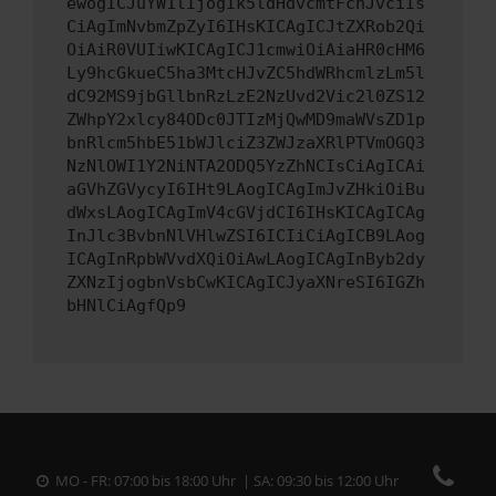
ewogICJuYW1lIjogIk5ldHdvcmtFcnJvciIs
CiAgImNvbmZpZyI6IHsKICAgICJtZXRob2Qi
OiAiR0VUIiwKICAgICJ1cmwiOiAiaHR0cHM6
Ly9hcGkueC5ha3MtcHJvZC5hdWRhcmlzLm5l
dC92MS9jbGllbnRzLzE2NzUvd2Vic2l0ZS12
ZWhpY2xlcy84ODc0JTIzMjQwMD9maWVsZD1p
bnRlcm5hbE51bWJlciZ3ZWJzaXRlPTVmOGQ3
NzNlOWI1Y2NiNTA2ODQ5YzZhNCIsCiAgICAi
aGVhZGVycyI6IHt9LAogICAgImJvZHkiOiBu
dWxsLAogICAgImV4cGVjdCI6IHsKICAgICAg
InJlc3BvbnNlVHlwZSI6ICIiCiAgICB9LAog
ICAgInRpbWVvdXQiOiAwLAogICAgInByb2dy
ZXNzIjogbnVsbCwKICAgICJyaXNreSI6IGZh
bHNlCiAgfQp9
MO - FR: 07:00 bis 18:00 Uhr | SA: 09:30 bis 12:00 Uhr