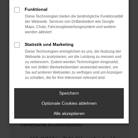
anderen Browser oder in einem privaten
Fenster?
Funktional
Diese Technologien bieten die bestmögliche Funktionalität
Starte dein Gerät neu.
der Webseite. Services von Drittanbietern wie Google
Das kann manchmal helfen, vorübergehende
Maps, Chats, Fahrzeugbewertungssystem und weitere
Probleme zu beheben.
werden aktiviert.
Stelle sicher, dass dein Browser und dein
Statistik und Marketing
Betriebssystem auf dem neuesten Stand
Diese Technologien ermöglichen es uns, die Nutzung der
sind.
Webseite zu analysieren, um die Leistung zu messen und
Veraltete Software birgt nicht nur ein
zu verbessern. Zudem werden Technologien eingesetzt,
Sicherheitsrisiko, sondern kann auch dazu
die von dritten Werbetreibenden verwendet werden, um
Sie auf anderen Webseiten zu verfolgen und um Anzeigen
führen, dass bestimmte Funktionen nicht mehr
zu schalten, die für Ihre Interessen relevant sind.
unterstützt werden.
Wende dich an den Webseitenbetreiber.
Speichern
Wenn du alle oben genannten Schritte versucht
Optionale Cookies ablehnen
hast, kontaktiere uns bitte. Wir werden
versuchen, das Problem zu beheben. Du kannst
Alle akzeptieren
uns diesen Text schicken, um uns bei der
Fehlersuche zu unterstützen: