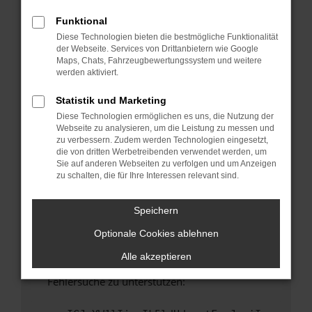
anderen Browser oder in einem privaten
Fenster?
Funktional
Diese Technologien bieten die bestmögliche Funktionalität
Starte dein Gerät neu.
der Webseite. Services von Drittanbietern wie Google
Das kann manchmal helfen, vorübergehende
Maps, Chats, Fahrzeugbewertungssystem und weitere
Probleme zu beheben.
werden aktiviert.
Stelle sicher, dass dein Browser und dein
Statistik und Marketing
Betriebssystem auf dem neuesten Stand
Diese Technologien ermöglichen es uns, die Nutzung der
sind.
Webseite zu analysieren, um die Leistung zu messen und
Veraltete Software birgt nicht nur ein
zu verbessern. Zudem werden Technologien eingesetzt,
Sicherheitsrisiko, sondern kann auch dazu
die von dritten Werbetreibenden verwendet werden, um
Sie auf anderen Webseiten zu verfolgen und um Anzeigen
führen, dass bestimmte Funktionen nicht mehr
zu schalten, die für Ihre Interessen relevant sind.
unterstützt werden.
Wende dich an den Webseitenbetreiber.
Speichern
Wenn du alle oben genannten Schritte versucht
Optionale Cookies ablehnen
hast, kontaktiere uns bitte. Wir werden
versuchen, das Problem zu beheben. Du kannst
Alle akzeptieren
uns diesen Text schicken, um uns bei der
Fehlersuche zu unterstützen: