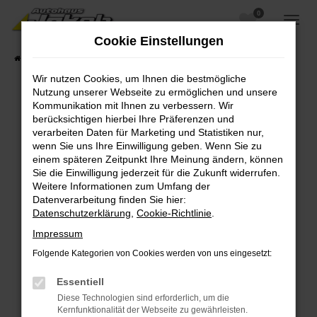
0
Zum
Hauptinhalt
Cookie Einstellungen
springen
Startseite
Fahrzeugangebote
Fahrzeugsuche
Wir nutzen Cookies, um Ihnen die bestmögliche
Nutzung unserer Webseite zu ermöglichen und unsere
Kommunikation mit Ihnen zu verbessern. Wir
berücksichtigen hierbei Ihre Präferenzen und
Fehler: Network Error
verarbeiten Daten für Marketing und Statistiken nur,
wenn Sie uns Ihre Einwilligung geben. Wenn Sie zu
Beim Laden ist ein Fehler aufgetreten.
einem späteren Zeitpunkt Ihre Meinung ändern, können
Hier sind ein paar Tipps, die dir helfen können:
Sie die Einwilligung jederzeit für die Zukunft widerrufen.
Weitere Informationen zum Umfang der
Überprüfe deine Firewall und deine
Datenverarbeitung finden Sie hier:
Internetverbindung.
Datenschutzerklärung
,
Cookie-Richtlinie
.
Laden andere Webseiten, zum Beispiel deine
Impressum
Suchmaschine?
Folgende Kategorien von Cookies werden von uns eingesetzt:
Prüfe deine Browsererweiterungen.
Manche Erweiterungen, wie Werbeblocker,
Essentiell
können das Laden bestimmter Seiten
Diese Technologien sind erforderlich, um die
verhindern. Funktioniert die Seite in einem
Kernfunktionalität der Webseite zu gewährleisten.