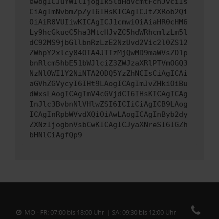
ewogICJuYW1lIjogIk5ldHdvcmtFcnJvciIs
CiAgImNvbmZpZyI6IHsKICAgICJtZXRob2Qi
OiAiR0VUIiwKICAgICJ1cmwiOiAiaHR0cHM6
Ly9hcGkueC5ha3MtcHJvZC5hdWRhcmlzLm5l
dC92MS9jbGllbnRzLzE2NzUvd2Vic2l0ZS12
ZWhpY2xlcy84OTA4JTIzMjQwMD9maWVsZD1p
bnRlcm5hbE51bWJlciZ3ZWJzaXRlPTVmOGQ3
NzNlOWI1Y2NiNTA2ODQ5YzZhNCIsCiAgICAi
aGVhZGVycyI6IHt9LAogICAgImJvZHkiOiBu
dWxsLAogICAgImV4cGVjdCI6IHsKICAgICAg
InJlc3BvbnNlVHlwZSI6ICIiCiAgICB9LAog
ICAgInRpbWVvdXQiOiAwLAogICAgInByb2dy
ZXNzIjogbnVsbCwKICAgICJyaXNreSI6IGZh
bHNlCiAgfQp9
MO - FR: 07:00 bis 18:00 Uhr | SA: 09:30 bis 12:00 Uhr