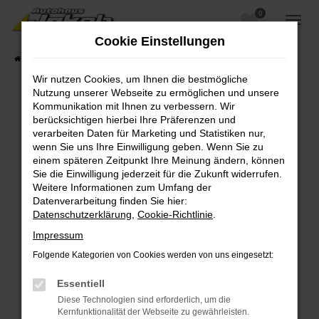
0
Zum
Hauptinhalt
Cookie Einstellungen
springen
Startseite
Fahrzeugangebote
Fahrzeugsuche
Wir nutzen Cookies, um Ihnen die bestmögliche
Nutzung unserer Webseite zu ermöglichen und unsere
Kommunikation mit Ihnen zu verbessern. Wir
berücksichtigen hierbei Ihre Präferenzen und
Fehler: Network Error
verarbeiten Daten für Marketing und Statistiken nur,
wenn Sie uns Ihre Einwilligung geben. Wenn Sie zu
Beim Laden ist ein Fehler aufgetreten.
einem späteren Zeitpunkt Ihre Meinung ändern, können
Hier sind ein paar Tipps, die dir helfen können:
Sie die Einwilligung jederzeit für die Zukunft widerrufen.
Weitere Informationen zum Umfang der
Überprüfe deine Firewall und deine
Datenverarbeitung finden Sie hier:
Internetverbindung.
Datenschutzerklärung
,
Cookie-Richtlinie
.
Laden andere Webseiten, zum Beispiel deine
Impressum
Suchmaschine?
Folgende Kategorien von Cookies werden von uns eingesetzt:
Prüfe deine Browsererweiterungen.
Manche Erweiterungen, wie Werbeblocker,
Essentiell
können das Laden bestimmter Seiten
Diese Technologien sind erforderlich, um die
verhindern. Funktioniert die Seite in einem
Kernfunktionalität der Webseite zu gewährleisten.