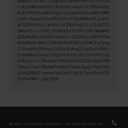
ewogICJuYW1lIjogIk5ldHdvcmtFcnJvciIs
CiAgImNvbmZpZyI6IHsKICAgICJtZXRob2Qi
OiAiR0VUIiwKICAgICJ1cmwiOiAiaHR0cHM6
Ly9hcGkueC5ha3MtcHJvZC5hdWRhcmlzLm5l
dC92MS9jbGllbnRzLzE2NzUvd2Vic2l0ZS12
ZWhpY2xlcy9ULjUyNzk0JTIzMTcyNj9maWVs
ZD1pbnRlcm5hbE51bWJlciZ3ZWJzaXRlPTVm
OGQ3NzNlOWI1Y2NiNTA2ODQ5YzZhNCIsCiAg
ICAiaGVhZGVycyI6IHt9LAogICAgImJvZHki
OiBudWxsLAogICAgImV4cGVjdCI6IHsKICAg
ICAgInJlc3BvbnNlVHlwZSI6ICIiCiAgICB9
LAogICAgInRpbWVvdXQiOiAwLAogICAgInBy
b2dyZXNzIjogbnVsbCwKICAgICJyaXNreSI6
IGZhbHNlCiAgfQp9
MO - FR: 07:00 bis 18:00 Uhr | SA: 09:30 bis 12:00 Uhr