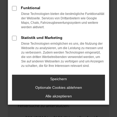
anderen Browser oder in einem privaten
Fenster?
Funktional
Diese Technologien bieten die bestmögliche Funktionalität
Starte dein Gerät neu.
der Webseite. Services von Drittanbietern wie Google
Das kann manchmal helfen, vorübergehende
Maps, Chats, Fahrzeugbewertungssystem und weitere
Probleme zu beheben.
werden aktiviert.
Stelle sicher, dass dein Browser und dein
Statistik und Marketing
Betriebssystem auf dem neuesten Stand
Diese Technologien ermöglichen es uns, die Nutzung der
sind.
Webseite zu analysieren, um die Leistung zu messen und
Veraltete Software birgt nicht nur ein
zu verbessern. Zudem werden Technologien eingesetzt,
Sicherheitsrisiko, sondern kann auch dazu
die von dritten Werbetreibenden verwendet werden, um
Sie auf anderen Webseiten zu verfolgen und um Anzeigen
führen, dass bestimmte Funktionen nicht mehr
zu schalten, die für Ihre Interessen relevant sind.
unterstützt werden.
Wende dich an den Webseitenbetreiber.
Speichern
Wenn du alle oben genannten Schritte versucht
Optionale Cookies ablehnen
hast, kontaktiere uns bitte. Wir werden
versuchen, das Problem zu beheben. Du kannst
Alle akzeptieren
uns diesen Text schicken, um uns bei der
Fehlersuche zu unterstützen: