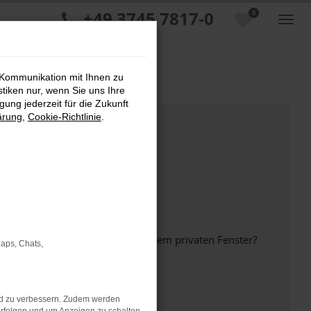
+49 3745 7817-0
0
 Kommunikation mit Ihnen zu
stiken nur, wenn Sie uns Ihre
ung jederzeit für die Zukunft
ärung
,
Cookie-Richtlinie
.
inem anderen Browser oder in einem privaten Fenster?
Maps, Chats,
nd zu verbessern. Zudem werden