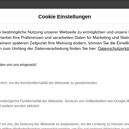
Cookie Einstellungen
ie bestmögliche Nutzung unserer Webseite zu ermöglichen und unsere
hierbei Ihre Präferenzen und verarbeiten Daten für Marketing und Stati
einem späteren Zeitpunkt Ihre Meinung ändern, können Sie die Einwillig
en zum Umfang der Datenverarbeitung finden Sie hier:
Datenschutzerkl
en von uns eingesetzt:
indung.
rlich, um die Kernfunktionalität der Webseite zu gewährleisten.
hine?
aden bestimmter Seiten verhindern. Funktioniert die Seite in e
estmögliche Funktionalität der Webseite. Services von Drittanbietern wie Google 
eitere werden aktiviert.
 zu beheben.
bssystem auf dem neuesten Stand sind.
 es uns, die Nutzung der Webseite zu analysieren, um die Leistung zu messen u