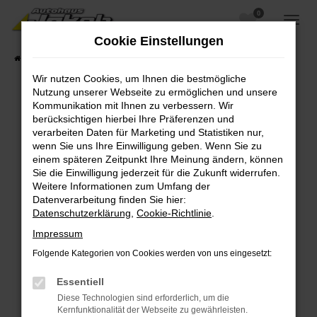
0
Zum
Hauptinhalt
Cookie Einstellungen
springen
Startseite
Fahrzeugangebote
Fahrzeugsuche
Wir nutzen Cookies, um Ihnen die bestmögliche
Nutzung unserer Webseite zu ermöglichen und unsere
Kommunikation mit Ihnen zu verbessern. Wir
berücksichtigen hierbei Ihre Präferenzen und
Fehler: Network Error
verarbeiten Daten für Marketing und Statistiken nur,
wenn Sie uns Ihre Einwilligung geben. Wenn Sie zu
Beim Laden ist ein Fehler aufgetreten.
einem späteren Zeitpunkt Ihre Meinung ändern, können
Hier sind ein paar Tipps, die dir helfen können:
Sie die Einwilligung jederzeit für die Zukunft widerrufen.
Weitere Informationen zum Umfang der
Überprüfe deine Firewall und deine
Datenverarbeitung finden Sie hier:
Internetverbindung.
Datenschutzerklärung
,
Cookie-Richtlinie
.
Laden andere Webseiten, zum Beispiel deine
Impressum
Suchmaschine?
Folgende Kategorien von Cookies werden von uns eingesetzt:
Prüfe deine Browsererweiterungen.
Manche Erweiterungen, wie Werbeblocker,
Essentiell
können das Laden bestimmter Seiten
Diese Technologien sind erforderlich, um die
verhindern. Funktioniert die Seite in einem
Kernfunktionalität der Webseite zu gewährleisten.