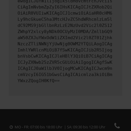
ewogICJuYW1lIjogIk5ldHdvcmtFcnJvciIs
CiAgImNvbmZpZyI6IHsKICAgICJtZXRob2Qi
OiAiR0VUIiwKICAgICJ1cmwiOiAiaHR0cHM6
Ly9hcGkueC5ha3MtcHJvZC5hdWRhcmlzLm5l
dC92MS9jbGllbnRzLzE2NzUvd2Vic2l0ZS12
ZWhpY2xlcy8yNDk0OCUyMzI0MDA/ZmllbGQ9
aW50ZXJuYWxOdW1iZXImd2Vic2l0ZT01Zjhk
NzczZTliNWNjYjUwNjg0OWM2YTQiLAogICAg
ImhlYWRlcnMiOiB7fSwKICAgICJib2R5Ijog
bnVsbCwKICAgICJleHBlY3QiOiB7CiAgICAg
ICJyZXNwb25zZVR5cGUiOiAiIgogICAgfSwK
ICAgICJ0aW1lb3V0IjogMCwKICAgICJwcm9n
cmVzcyI6IG51bGwsCiAgICAicmlza3kiOiBm
YWxzZQogIH0KfQ==
MO - FR: 07:00 bis 18:00 Uhr | SA: 09:30 bis 12:00 Uhr