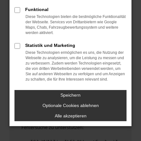
anderen Browser oder in einem privaten
Fenster?
Funktional
Diese Technologien bieten die bestmögliche Funktionalität
Starte dein Gerät neu.
der Webseite. Services von Drittanbietern wie Google
Das kann manchmal helfen, vorübergehende
Maps, Chats, Fahrzeugbewertungssystem und weitere
Probleme zu beheben.
werden aktiviert.
Stelle sicher, dass dein Browser und dein
Statistik und Marketing
Betriebssystem auf dem neuesten Stand
Diese Technologien ermöglichen es uns, die Nutzung der
sind.
Webseite zu analysieren, um die Leistung zu messen und
Veraltete Software birgt nicht nur ein
zu verbessern. Zudem werden Technologien eingesetzt,
Sicherheitsrisiko, sondern kann auch dazu
die von dritten Werbetreibenden verwendet werden, um
Sie auf anderen Webseiten zu verfolgen und um Anzeigen
führen, dass bestimmte Funktionen nicht mehr
zu schalten, die für Ihre Interessen relevant sind.
unterstützt werden.
Wende dich an den Webseitenbetreiber.
Speichern
Wenn du alle oben genannten Schritte versucht
Optionale Cookies ablehnen
hast, kontaktiere uns bitte. Wir werden
versuchen, das Problem zu beheben. Du kannst
Alle akzeptieren
uns diesen Text schicken, um uns bei der
Fehlersuche zu unterstützen: