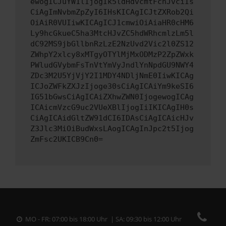
ewogICJuYW1lIjogIk5ldHdvcmtFcnJvciIs
CiAgImNvbmZpZyI6IHsKICAgICJtZXRob2Qi
OiAiR0VUIiwKICAgICJ1cmwiOiAiaHR0cHM6
Ly9hcGkueC5ha3MtcHJvZC5hdWRhcmlzLm5l
dC92MS9jbGllbnRzLzE2NzUvd2Vic2l0ZS12
ZWhpY2xlcy8xMTgyOTYlMjMxODMzP2ZpZWxk
PWludGVybmFsTnVtYmVyJndlYnNpdGU9NWY4
ZDc3M2U5YjVjY2I1MDY4NDljNmE0IiwKICAg
ICJoZWFkZXJzIjoge30sCiAgICAiYm9keSI6
IG51bGwsCiAgICAiZXhwZWN0IjogewogICAg
ICAicmVzcG9uc2VUeXBlIjogIiIKICAgIH0s
CiAgICAidGltZW91dCI6IDAsCiAgICAicHJv
Z3Jlc3MiOiBudWxsLAogICAgInJpc2t5Ijog
ZmFsc2UKICB9Cn0=
MO - FR: 07:00 bis 18:00 Uhr | SA: 09:30 bis 12:00 Uhr