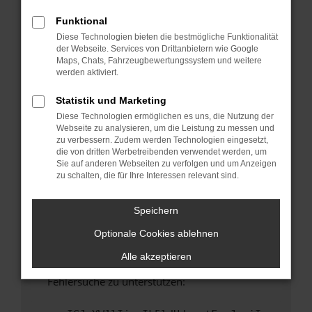
anderen Browser oder in einem privaten
Fenster?
Funktional
Diese Technologien bieten die bestmögliche Funktionalität
Starte dein Gerät neu.
der Webseite. Services von Drittanbietern wie Google
Das kann manchmal helfen, vorübergehende
Maps, Chats, Fahrzeugbewertungssystem und weitere
Probleme zu beheben.
werden aktiviert.
Stelle sicher, dass dein Browser und dein
Statistik und Marketing
Betriebssystem auf dem neuesten Stand
Diese Technologien ermöglichen es uns, die Nutzung der
sind.
Webseite zu analysieren, um die Leistung zu messen und
Veraltete Software birgt nicht nur ein
zu verbessern. Zudem werden Technologien eingesetzt,
Sicherheitsrisiko, sondern kann auch dazu
die von dritten Werbetreibenden verwendet werden, um
Sie auf anderen Webseiten zu verfolgen und um Anzeigen
führen, dass bestimmte Funktionen nicht mehr
zu schalten, die für Ihre Interessen relevant sind.
unterstützt werden.
Wende dich an den Webseitenbetreiber.
Speichern
Wenn du alle oben genannten Schritte versucht
Optionale Cookies ablehnen
hast, kontaktiere uns bitte. Wir werden
versuchen, das Problem zu beheben. Du kannst
Alle akzeptieren
uns diesen Text schicken, um uns bei der
Fehlersuche zu unterstützen: