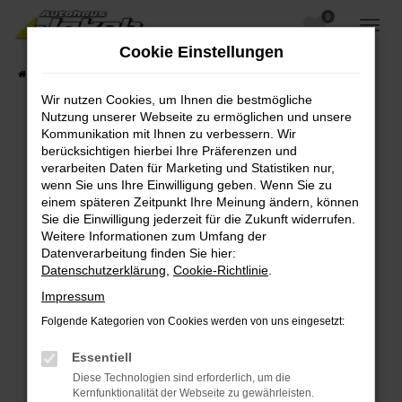
0
Zum
Hauptinhalt
Cookie Einstellungen
springen
Startseite
Fahrzeugangebote
Fahrzeugsuche
Wir nutzen Cookies, um Ihnen die bestmögliche
Nutzung unserer Webseite zu ermöglichen und unsere
Kommunikation mit Ihnen zu verbessern. Wir
berücksichtigen hierbei Ihre Präferenzen und
Fehler: Network Error
verarbeiten Daten für Marketing und Statistiken nur,
wenn Sie uns Ihre Einwilligung geben. Wenn Sie zu
Beim Laden ist ein Fehler aufgetreten.
einem späteren Zeitpunkt Ihre Meinung ändern, können
Hier sind ein paar Tipps, die dir helfen können:
Sie die Einwilligung jederzeit für die Zukunft widerrufen.
Weitere Informationen zum Umfang der
Überprüfe deine Firewall und deine
Datenverarbeitung finden Sie hier:
Internetverbindung.
Datenschutzerklärung
,
Cookie-Richtlinie
.
Laden andere Webseiten, zum Beispiel deine
Impressum
Suchmaschine?
Folgende Kategorien von Cookies werden von uns eingesetzt:
Prüfe deine Browsererweiterungen.
Manche Erweiterungen, wie Werbeblocker,
Essentiell
können das Laden bestimmter Seiten
Diese Technologien sind erforderlich, um die
verhindern. Funktioniert die Seite in einem
Kernfunktionalität der Webseite zu gewährleisten.