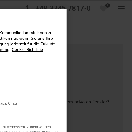
+49 3745 7817-0
0
 Kommunikation mit Ihnen zu
stiken nur, wenn Sie uns Ihre
ung jederzeit für die Zukunft
ärung
,
Cookie-Richtlinie
.
inem anderen Browser oder in einem privaten Fenster?
Maps, Chats,
nd zu verbessern. Zudem werden