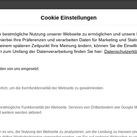
Cookie Einstellungen
ie bestmögliche Nutzung unserer Webseite zu ermöglichen und unsere
hierbei Ihre Präferenzen und verarbeiten Daten für Marketing und Stati
einem späteren Zeitpunkt Ihre Meinung ändern, können Sie die Einwillig
en zum Umfang der Datenverarbeitung finden Sie hier:
Datenschutzerkl
en von uns eingesetzt:
indung.
rlich, um die Kernfunktionalität der Webseite zu gewährleisten.
hine?
aden bestimmter Seiten verhindern. Funktioniert die Seite in e
estmögliche Funktionalität der Webseite. Services von Drittanbietern wie Google 
eitere werden aktiviert.
 zu beheben.
bssystem auf dem neuesten Stand sind.
 es uns, die Nutzung der Webseite zu analysieren, um die Leistung zu messen u