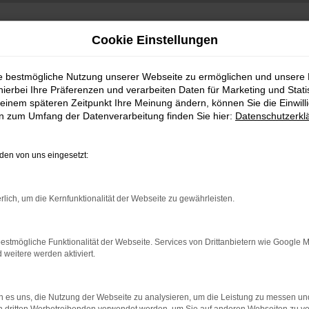
Cookie Einstellungen
ie bestmögliche Nutzung unserer Webseite zu ermöglichen und unsere
hierbei Ihre Präferenzen und verarbeiten Daten für Marketing und Stati
einem späteren Zeitpunkt Ihre Meinung ändern, können Sie die Einwillig
en zum Umfang der Datenverarbeitung finden Sie hier:
Datenschutzerkl
en von uns eingesetzt:
indung.
rlich, um die Kernfunktionalität der Webseite zu gewährleisten.
hine?
aden bestimmter Seiten verhindern. Funktioniert die Seite in e
estmögliche Funktionalität der Webseite. Services von Drittanbietern wie Google 
eitere werden aktiviert.
 zu beheben.
bssystem auf dem neuesten Stand sind.
 es uns, die Nutzung der Webseite zu analysieren, um die Leistung zu messen u