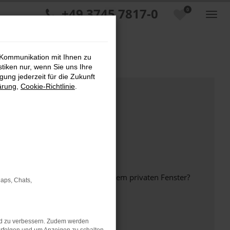
+49 3745 7817-0
0
 Kommunikation mit Ihnen zu
stiken nur, wenn Sie uns Ihre
ung jederzeit für die Zukunft
ärung
,
Cookie-Richtlinie
.
inem anderen Browser oder in einem privaten Fenster?
Maps, Chats,
nd zu verbessern. Zudem werden