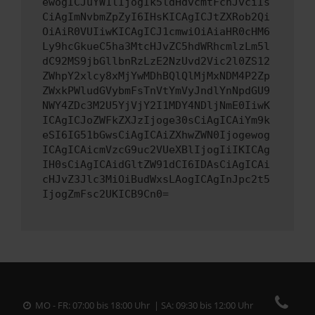
ewogICJuYW1lIjogIk5ldHdvcmtFcnJvciIs
CiAgImNvbmZpZyI6IHsKICAgICJtZXRob2Qi
OiAiR0VUIiwKICAgICJ1cmwiOiAiaHR0cHM6
Ly9hcGkueC5ha3MtcHJvZC5hdWRhcmlzLm5l
dC92MS9jbGllbnRzLzE2NzUvd2Vic2l0ZS12
ZWhpY2xlcy8xMjYwMDhBQlQlMjMxNDM4P2Zp
ZWxkPWludGVybmFsTnVtYmVyJndlYnNpdGU9
NWY4ZDc3M2U5YjVjY2I1MDY4NDljNmE0IiwK
ICAgICJoZWFkZXJzIjoge30sCiAgICAiYm9k
eSI6IG51bGwsCiAgICAiZXhwZWN0Ijogewog
ICAgICAicmVzcG9uc2VUeXBlIjogIiIKICAg
IH0sCiAgICAidGltZW91dCI6IDAsCiAgICAi
cHJvZ3Jlc3MiOiBudWxsLAogICAgInJpc2t5
IjogZmFsc2UKICB9Cn0=
MO - FR: 07:00 bis 18:00 Uhr | SA: 09:30 bis 12:00 Uhr