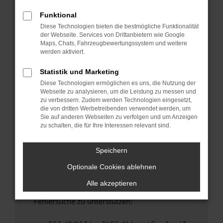
anderen Browser oder in einem privaten
Fenster?
Funktional
Diese Technologien bieten die bestmögliche Funktionalität
Starte dein Gerät neu.
der Webseite. Services von Drittanbietern wie Google
Das kann manchmal helfen, vorübergehende
Maps, Chats, Fahrzeugbewertungssystem und weitere
Probleme zu beheben.
werden aktiviert.
Stelle sicher, dass dein Browser und dein
Statistik und Marketing
Betriebssystem auf dem neuesten Stand
Diese Technologien ermöglichen es uns, die Nutzung der
sind.
Webseite zu analysieren, um die Leistung zu messen und
Veraltete Software birgt nicht nur ein
zu verbessern. Zudem werden Technologien eingesetzt,
Sicherheitsrisiko, sondern kann auch dazu
die von dritten Werbetreibenden verwendet werden, um
Sie auf anderen Webseiten zu verfolgen und um Anzeigen
führen, dass bestimmte Funktionen nicht mehr
zu schalten, die für Ihre Interessen relevant sind.
unterstützt werden.
Wende dich an den Webseitenbetreiber.
Speichern
Wenn du alle oben genannten Schritte versucht
Optionale Cookies ablehnen
hast, kontaktiere uns bitte. Wir werden
versuchen, das Problem zu beheben. Du kannst
Alle akzeptieren
uns diesen Text schicken, um uns bei der
Fehlersuche zu unterstützen: