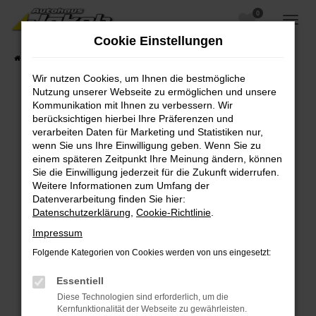
0
Zum
Hauptinhalt
Cookie Einstellungen
springen
Startseite
Fahrzeugangebote
Fahrzeugsuche
Wir nutzen Cookies, um Ihnen die bestmögliche
Nutzung unserer Webseite zu ermöglichen und unsere
Kommunikation mit Ihnen zu verbessern. Wir
berücksichtigen hierbei Ihre Präferenzen und
Fehler: Network Error
verarbeiten Daten für Marketing und Statistiken nur,
wenn Sie uns Ihre Einwilligung geben. Wenn Sie zu
Beim Laden ist ein Fehler aufgetreten.
einem späteren Zeitpunkt Ihre Meinung ändern, können
Hier sind ein paar Tipps, die dir helfen können:
Sie die Einwilligung jederzeit für die Zukunft widerrufen.
Weitere Informationen zum Umfang der
Überprüfe deine Firewall und deine
Datenverarbeitung finden Sie hier:
Internetverbindung.
Datenschutzerklärung
,
Cookie-Richtlinie
.
Laden andere Webseiten, zum Beispiel deine
Impressum
Suchmaschine?
Folgende Kategorien von Cookies werden von uns eingesetzt:
Prüfe deine Browsererweiterungen.
Manche Erweiterungen, wie Werbeblocker,
Essentiell
können das Laden bestimmter Seiten
Diese Technologien sind erforderlich, um die
verhindern. Funktioniert die Seite in einem
Kernfunktionalität der Webseite zu gewährleisten.