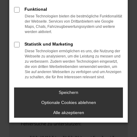
anderen Browser oder in einem privaten
Fenster?
Funktional
Diese Technologien bieten die bestmögliche Funktionalität
Starte dein Gerät neu.
der Webseite. Services von Drittanbietern wie Google
Das kann manchmal helfen, vorübergehende
Maps, Chats, Fahrzeugbewertungssystem und weitere
Probleme zu beheben.
werden aktiviert.
Stelle sicher, dass dein Browser und dein
Statistik und Marketing
Betriebssystem auf dem neuesten Stand
Diese Technologien ermöglichen es uns, die Nutzung der
sind.
Webseite zu analysieren, um die Leistung zu messen und
Veraltete Software birgt nicht nur ein
zu verbessern. Zudem werden Technologien eingesetzt,
Sicherheitsrisiko, sondern kann auch dazu
die von dritten Werbetreibenden verwendet werden, um
Sie auf anderen Webseiten zu verfolgen und um Anzeigen
führen, dass bestimmte Funktionen nicht mehr
zu schalten, die für Ihre Interessen relevant sind.
unterstützt werden.
Wende dich an den Webseitenbetreiber.
Speichern
Wenn du alle oben genannten Schritte versucht
Optionale Cookies ablehnen
hast, kontaktiere uns bitte. Wir werden
versuchen, das Problem zu beheben. Du kannst
Alle akzeptieren
uns diesen Text schicken, um uns bei der
Fehlersuche zu unterstützen: