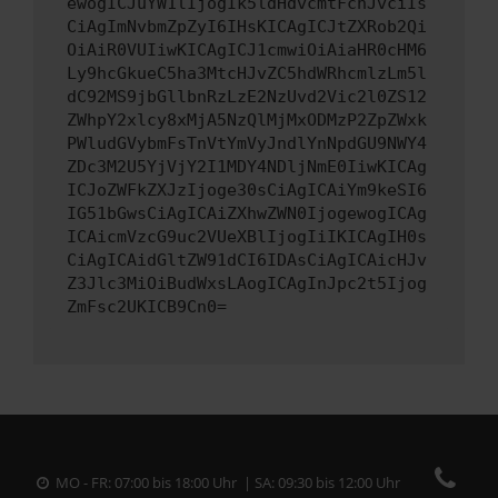
ewogICJuYW1lIjogIk5ldHdvcmtFcnJvciIs
CiAgImNvbmZpZyI6IHsKICAgICJtZXRob2Qi
OiAiR0VUIiwKICAgICJ1cmwiOiAiaHR0cHM6
Ly9hcGkueC5ha3MtcHJvZC5hdWRhcmlzLm5l
dC92MS9jbGllbnRzLzE2NzUvd2Vic2l0ZS12
ZWhpY2xlcy8xMjA5NzQlMjMxODMzP2ZpZWxk
PWludGVybmFsTnVtYmVyJndlYnNpdGU9NWY4
ZDc3M2U5YjVjY2I1MDY4NDljNmE0IiwKICAg
ICJoZWFkZXJzIjoge30sCiAgICAiYm9keSI6
IG51bGwsCiAgICAiZXhwZWN0IjogewogICAg
ICAicmVzcG9uc2VUeXBlIjogIiIKICAgIH0s
CiAgICAidGltZW91dCI6IDAsCiAgICAicHJv
Z3Jlc3MiOiBudWxsLAogICAgInJpc2t5Ijog
ZmFsc2UKICB9Cn0=
MO - FR: 07:00 bis 18:00 Uhr | SA: 09:30 bis 12:00 Uhr