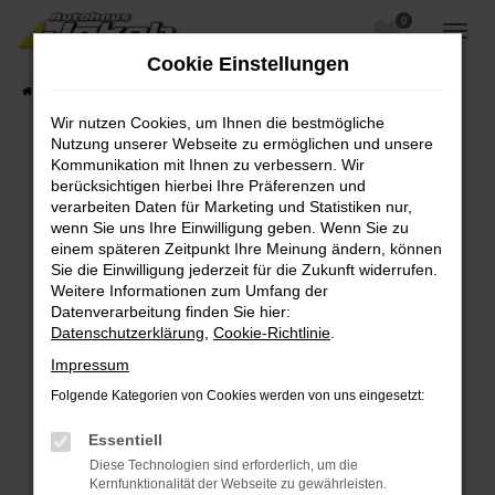
0
Zum
Hauptinhalt
Cookie Einstellungen
springen
Startseite
Fahrzeugangebote
Fahrzeugsuche
Wir nutzen Cookies, um Ihnen die bestmögliche
Nutzung unserer Webseite zu ermöglichen und unsere
Kommunikation mit Ihnen zu verbessern. Wir
berücksichtigen hierbei Ihre Präferenzen und
Fehler: Network Error
verarbeiten Daten für Marketing und Statistiken nur,
wenn Sie uns Ihre Einwilligung geben. Wenn Sie zu
Beim Laden ist ein Fehler aufgetreten.
einem späteren Zeitpunkt Ihre Meinung ändern, können
Hier sind ein paar Tipps, die dir helfen können:
Sie die Einwilligung jederzeit für die Zukunft widerrufen.
Weitere Informationen zum Umfang der
Überprüfe deine Firewall und deine
Datenverarbeitung finden Sie hier:
Internetverbindung.
Datenschutzerklärung
,
Cookie-Richtlinie
.
Laden andere Webseiten, zum Beispiel deine
Impressum
Suchmaschine?
Folgende Kategorien von Cookies werden von uns eingesetzt:
Prüfe deine Browsererweiterungen.
Manche Erweiterungen, wie Werbeblocker,
Essentiell
können das Laden bestimmter Seiten
Diese Technologien sind erforderlich, um die
verhindern. Funktioniert die Seite in einem
Kernfunktionalität der Webseite zu gewährleisten.