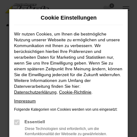
0
Zum
Hauptinhalt
Cookie Einstellungen
springen
Startseite
Fahrzeugangebote
Fahrzeugsuche
Wir nutzen Cookies, um Ihnen die bestmögliche
Nutzung unserer Webseite zu ermöglichen und unsere
Kommunikation mit Ihnen zu verbessern. Wir
berücksichtigen hierbei Ihre Präferenzen und
Fehler: Network Error
verarbeiten Daten für Marketing und Statistiken nur,
wenn Sie uns Ihre Einwilligung geben. Wenn Sie zu
Beim Laden ist ein Fehler aufgetreten.
einem späteren Zeitpunkt Ihre Meinung ändern, können
Hier sind ein paar Tipps, die dir helfen können:
Sie die Einwilligung jederzeit für die Zukunft widerrufen.
Weitere Informationen zum Umfang der
Überprüfe deine Firewall und deine
Datenverarbeitung finden Sie hier:
Internetverbindung.
Datenschutzerklärung
,
Cookie-Richtlinie
.
Laden andere Webseiten, zum Beispiel deine
Impressum
Suchmaschine?
Folgende Kategorien von Cookies werden von uns eingesetzt:
Prüfe deine Browsererweiterungen.
Manche Erweiterungen, wie Werbeblocker,
Essentiell
können das Laden bestimmter Seiten
Diese Technologien sind erforderlich, um die
verhindern. Funktioniert die Seite in einem
Kernfunktionalität der Webseite zu gewährleisten.