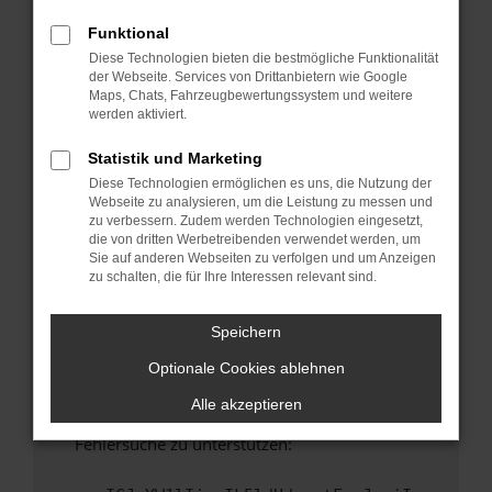
anderen Browser oder in einem privaten
Fenster?
Funktional
Diese Technologien bieten die bestmögliche Funktionalität
Starte dein Gerät neu.
der Webseite. Services von Drittanbietern wie Google
Das kann manchmal helfen, vorübergehende
Maps, Chats, Fahrzeugbewertungssystem und weitere
Probleme zu beheben.
werden aktiviert.
Stelle sicher, dass dein Browser und dein
Statistik und Marketing
Betriebssystem auf dem neuesten Stand
Diese Technologien ermöglichen es uns, die Nutzung der
sind.
Webseite zu analysieren, um die Leistung zu messen und
Veraltete Software birgt nicht nur ein
zu verbessern. Zudem werden Technologien eingesetzt,
Sicherheitsrisiko, sondern kann auch dazu
die von dritten Werbetreibenden verwendet werden, um
Sie auf anderen Webseiten zu verfolgen und um Anzeigen
führen, dass bestimmte Funktionen nicht mehr
zu schalten, die für Ihre Interessen relevant sind.
unterstützt werden.
Wende dich an den Webseitenbetreiber.
Speichern
Wenn du alle oben genannten Schritte versucht
Optionale Cookies ablehnen
hast, kontaktiere uns bitte. Wir werden
versuchen, das Problem zu beheben. Du kannst
Alle akzeptieren
uns diesen Text schicken, um uns bei der
Fehlersuche zu unterstützen: