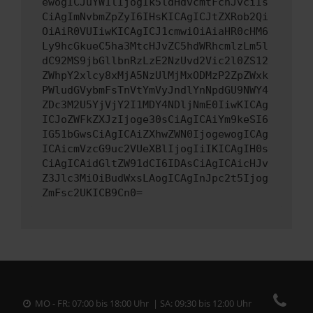
ewogICJuYW1lIjogIk5ldHdvcmtFcnJvciIs
CiAgImNvbmZpZyI6IHsKICAgICJtZXRob2Qi
OiAiR0VUIiwKICAgICJ1cmwiOiAiaHR0cHM6
Ly9hcGkueC5ha3MtcHJvZC5hdWRhcmlzLm5l
dC92MS9jbGllbnRzLzE2NzUvd2Vic2l0ZS12
ZWhpY2xlcy8xMjA5NzUlMjMxODMzP2ZpZWxk
PWludGVybmFsTnVtYmVyJndlYnNpdGU9NWY4
ZDc3M2U5YjVjY2I1MDY4NDljNmE0IiwKICAg
ICJoZWFkZXJzIjoge30sCiAgICAiYm9keSI6
IG51bGwsCiAgICAiZXhwZWN0IjogewogICAg
ICAicmVzcG9uc2VUeXBlIjogIiIKICAgIH0s
CiAgICAidGltZW91dCI6IDAsCiAgICAicHJv
Z3Jlc3MiOiBudWxsLAogICAgInJpc2t5Ijog
ZmFsc2UKICB9Cn0=
MO - FR: 07:00 bis 18:00 Uhr | SA: 09:30 bis 12:00 Uhr