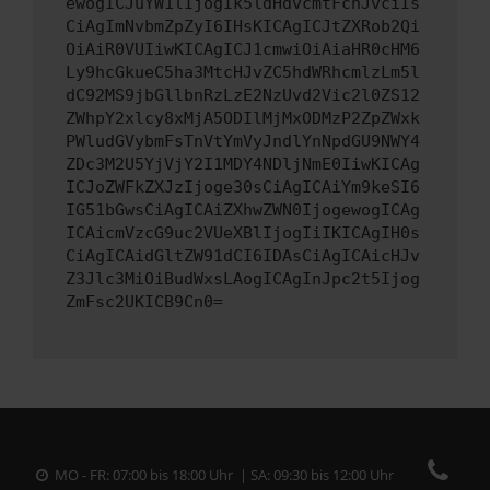
ewogICJuYW1lIjogIk5ldHdvcmtFcnJvciIs
CiAgImNvbmZpZyI6IHsKICAgICJtZXRob2Qi
OiAiR0VUIiwKICAgICJ1cmwiOiAiaHR0cHM6
Ly9hcGkueC5ha3MtcHJvZC5hdWRhcmlzLm5l
dC92MS9jbGllbnRzLzE2NzUvd2Vic2l0ZS12
ZWhpY2xlcy8xMjA5ODIlMjMxODMzP2ZpZWxk
PWludGVybmFsTnVtYmVyJndlYnNpdGU9NWY4
ZDc3M2U5YjVjY2I1MDY4NDljNmE0IiwKICAg
ICJoZWFkZXJzIjoge30sCiAgICAiYm9keSI6
IG51bGwsCiAgICAiZXhwZWN0IjogewogICAg
ICAicmVzcG9uc2VUeXBlIjogIiIKICAgIH0s
CiAgICAidGltZW91dCI6IDAsCiAgICAicHJv
Z3Jlc3MiOiBudWxsLAogICAgInJpc2t5Ijog
ZmFsc2UKICB9Cn0=
MO - FR: 07:00 bis 18:00 Uhr | SA: 09:30 bis 12:00 Uhr