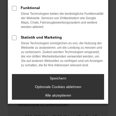
anderen Browser oder in einem privaten
Fenster?
Funktional
Diese Technologien bieten die bestmögliche Funktionalität
Starte dein Gerät neu.
der Webseite. Services von Drittanbietern wie Google
Das kann manchmal helfen, vorübergehende
Maps, Chats, Fahrzeugbewertungssystem und weitere
Probleme zu beheben.
werden aktiviert.
Stelle sicher, dass dein Browser und dein
Statistik und Marketing
Betriebssystem auf dem neuesten Stand
Diese Technologien ermöglichen es uns, die Nutzung der
sind.
Webseite zu analysieren, um die Leistung zu messen und
Veraltete Software birgt nicht nur ein
zu verbessern. Zudem werden Technologien eingesetzt,
Sicherheitsrisiko, sondern kann auch dazu
die von dritten Werbetreibenden verwendet werden, um
Sie auf anderen Webseiten zu verfolgen und um Anzeigen
führen, dass bestimmte Funktionen nicht mehr
zu schalten, die für Ihre Interessen relevant sind.
unterstützt werden.
Wende dich an den Webseitenbetreiber.
Speichern
Wenn du alle oben genannten Schritte versucht
Optionale Cookies ablehnen
hast, kontaktiere uns bitte. Wir werden
versuchen, das Problem zu beheben. Du kannst
Alle akzeptieren
uns diesen Text schicken, um uns bei der
Fehlersuche zu unterstützen: