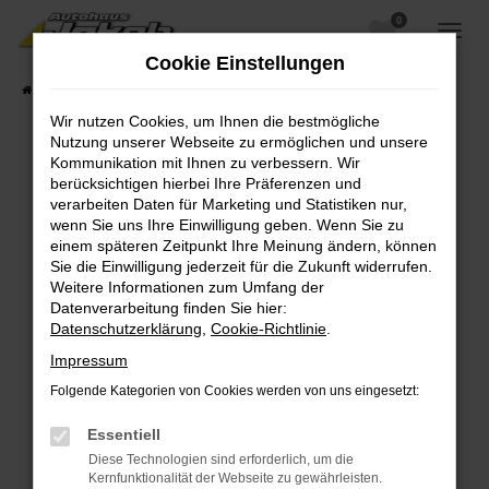
0
Zum
Hauptinhalt
Cookie Einstellungen
springen
Startseite
Fahrzeugangebote
Fahrzeugsuche
Wir nutzen Cookies, um Ihnen die bestmögliche
Nutzung unserer Webseite zu ermöglichen und unsere
Kommunikation mit Ihnen zu verbessern. Wir
berücksichtigen hierbei Ihre Präferenzen und
Fehler: Network Error
verarbeiten Daten für Marketing und Statistiken nur,
wenn Sie uns Ihre Einwilligung geben. Wenn Sie zu
Beim Laden ist ein Fehler aufgetreten.
einem späteren Zeitpunkt Ihre Meinung ändern, können
Hier sind ein paar Tipps, die dir helfen können:
Sie die Einwilligung jederzeit für die Zukunft widerrufen.
Weitere Informationen zum Umfang der
Überprüfe deine Firewall und deine
Datenverarbeitung finden Sie hier:
Internetverbindung.
Datenschutzerklärung
,
Cookie-Richtlinie
.
Laden andere Webseiten, zum Beispiel deine
Impressum
Suchmaschine?
Folgende Kategorien von Cookies werden von uns eingesetzt:
Prüfe deine Browsererweiterungen.
Manche Erweiterungen, wie Werbeblocker,
Essentiell
können das Laden bestimmter Seiten
Diese Technologien sind erforderlich, um die
verhindern. Funktioniert die Seite in einem
Kernfunktionalität der Webseite zu gewährleisten.