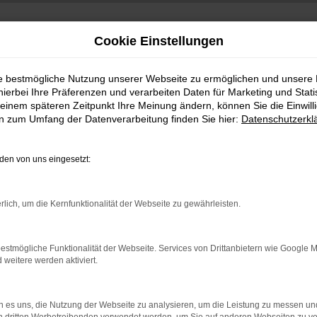
Cookie Einstellungen
ie bestmögliche Nutzung unserer Webseite zu ermöglichen und unsere
hierbei Ihre Präferenzen und verarbeiten Daten für Marketing und Stati
einem späteren Zeitpunkt Ihre Meinung ändern, können Sie die Einwillig
en zum Umfang der Datenverarbeitung finden Sie hier:
Datenschutzerkl
en von uns eingesetzt:
indung.
rlich, um die Kernfunktionalität der Webseite zu gewährleisten.
hine?
aden bestimmter Seiten verhindern. Funktioniert die Seite in e
estmögliche Funktionalität der Webseite. Services von Drittanbietern wie Google 
eitere werden aktiviert.
 zu beheben.
bssystem auf dem neuesten Stand sind.
 es uns, die Nutzung der Webseite zu analysieren, um die Leistung zu messen u