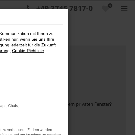
+49 3745 7817-0
0
 Kommunikation mit Ihnen zu
stiken nur, wenn Sie uns Ihre
ung jederzeit für die Zukunft
ärung
,
Cookie-Richtlinie
.
inem anderen Browser oder in einem privaten Fenster?
Maps, Chats,
nd zu verbessern. Zudem werden