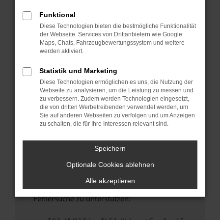
anderen Browser oder in einem privaten
Fenster?
Funktional
Diese Technologien bieten die bestmögliche Funktionalität
Starte dein Gerät neu.
der Webseite. Services von Drittanbietern wie Google
Das kann manchmal helfen, vorübergehende
Maps, Chats, Fahrzeugbewertungssystem und weitere
Probleme zu beheben.
werden aktiviert.
Stelle sicher, dass dein Browser und dein
Statistik und Marketing
Betriebssystem auf dem neuesten Stand
Diese Technologien ermöglichen es uns, die Nutzung der
sind.
Webseite zu analysieren, um die Leistung zu messen und
Veraltete Software birgt nicht nur ein
zu verbessern. Zudem werden Technologien eingesetzt,
Sicherheitsrisiko, sondern kann auch dazu
die von dritten Werbetreibenden verwendet werden, um
Sie auf anderen Webseiten zu verfolgen und um Anzeigen
führen, dass bestimmte Funktionen nicht mehr
zu schalten, die für Ihre Interessen relevant sind.
unterstützt werden.
Wende dich an den Webseitenbetreiber.
Speichern
Wenn du alle oben genannten Schritte versucht
Optionale Cookies ablehnen
hast, kontaktiere uns bitte. Wir werden
versuchen, das Problem zu beheben. Du kannst
Alle akzeptieren
uns diesen Text schicken, um uns bei der
Fehlersuche zu unterstützen: