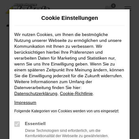
0
Zum
Hauptinhalt
Cookie Einstellungen
springen
Startseite
Fahrzeugangebote
Fahrzeugsuche
Wir nutzen Cookies, um Ihnen die bestmögliche
Nutzung unserer Webseite zu ermöglichen und unsere
Kommunikation mit Ihnen zu verbessern. Wir
berücksichtigen hierbei Ihre Präferenzen und
Fehler: Network Error
verarbeiten Daten für Marketing und Statistiken nur,
wenn Sie uns Ihre Einwilligung geben. Wenn Sie zu
Beim Laden ist ein Fehler aufgetreten.
einem späteren Zeitpunkt Ihre Meinung ändern, können
Hier sind ein paar Tipps, die dir helfen können:
Sie die Einwilligung jederzeit für die Zukunft widerrufen.
Weitere Informationen zum Umfang der
Überprüfe deine Firewall und deine
Datenverarbeitung finden Sie hier:
Internetverbindung.
Datenschutzerklärung
,
Cookie-Richtlinie
.
Laden andere Webseiten, zum Beispiel deine
Impressum
Suchmaschine?
Folgende Kategorien von Cookies werden von uns eingesetzt:
Prüfe deine Browsererweiterungen.
Manche Erweiterungen, wie Werbeblocker,
Essentiell
können das Laden bestimmter Seiten
Diese Technologien sind erforderlich, um die
verhindern. Funktioniert die Seite in einem
Kernfunktionalität der Webseite zu gewährleisten.