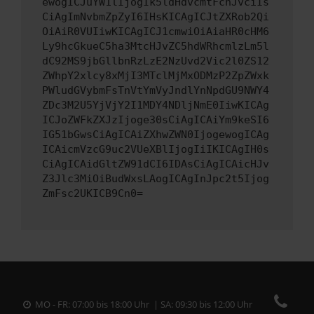
ewogICJuYW1lIjogIk5ldHdvcmtFcnJvciIs
CiAgImNvbmZpZyI6IHsKICAgICJtZXRob2Qi
OiAiR0VUIiwKICAgICJ1cmwiOiAiaHR0cHM6
Ly9hcGkueC5ha3MtcHJvZC5hdWRhcmlzLm5l
dC92MS9jbGllbnRzLzE2NzUvd2Vic2l0ZS12
ZWhpY2xlcy8xMjI3MTclMjMxODMzP2ZpZWxk
PWludGVybmFsTnVtYmVyJndlYnNpdGU9NWY4
ZDc3M2U5YjVjY2I1MDY4NDljNmE0IiwKICAg
ICJoZWFkZXJzIjoge30sCiAgICAiYm9keSI6
IG51bGwsCiAgICAiZXhwZWN0IjogewogICAg
ICAicmVzcG9uc2VUeXBlIjogIiIKICAgIH0s
CiAgICAidGltZW91dCI6IDAsCiAgICAicHJv
Z3Jlc3MiOiBudWxsLAogICAgInJpc2t5Ijog
ZmFsc2UKICB9Cn0=
MO - FR: 07:00 bis 18:00 Uhr | SA: 09:30 bis 12:00 Uhr