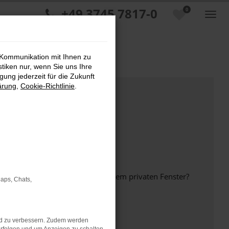
+49 3745 7817-0
0
 Kommunikation mit Ihnen zu
stiken nur, wenn Sie uns Ihre
ung jederzeit für die Zukunft
ärung
,
Cookie-Richtlinie
.
inem anderen Browser oder in einem privaten Fenster?
Maps, Chats,
nd zu verbessern. Zudem werden