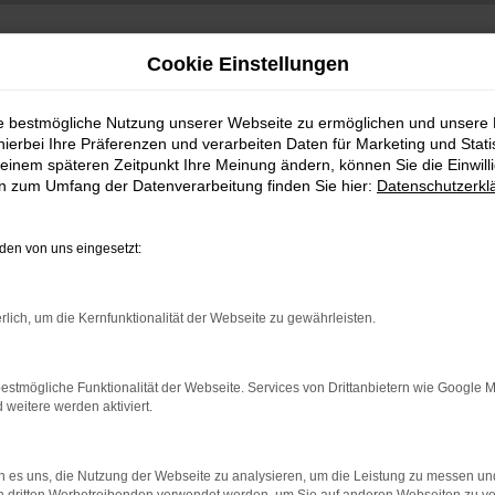
Cookie Einstellungen
ie bestmögliche Nutzung unserer Webseite zu ermöglichen und unsere
hierbei Ihre Präferenzen und verarbeiten Daten für Marketing und Stati
einem späteren Zeitpunkt Ihre Meinung ändern, können Sie die Einwillig
en zum Umfang der Datenverarbeitung finden Sie hier:
Datenschutzerkl
en von uns eingesetzt:
indung.
rlich, um die Kernfunktionalität der Webseite zu gewährleisten.
hine?
aden bestimmter Seiten verhindern. Funktioniert die Seite in e
estmögliche Funktionalität der Webseite. Services von Drittanbietern wie Google 
eitere werden aktiviert.
 zu beheben.
bssystem auf dem neuesten Stand sind.
 es uns, die Nutzung der Webseite zu analysieren, um die Leistung zu messen u