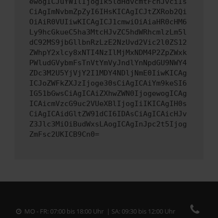
ewogICJuYW1lIjogIk5ldHdvcmtFcnJvciIs
CiAgImNvbmZpZyI6IHsKICAgICJtZXRob2Qi
OiAiR0VUIiwKICAgICJ1cmwiOiAiaHR0cHM6
Ly9hcGkueC5ha3MtcHJvZC5hdWRhcmlzLm5l
dC92MS9jbGllbnRzLzE2NzUvd2Vic2l0ZS12
ZWhpY2xlcy8xNTI4NzIlMjMxNDM4P2ZpZWxk
PWludGVybmFsTnVtYmVyJndlYnNpdGU9NWY4
ZDc3M2U5YjVjY2I1MDY4NDljNmE0IiwKICAg
ICJoZWFkZXJzIjoge30sCiAgICAiYm9keSI6
IG51bGwsCiAgICAiZXhwZWN0IjogewogICAg
ICAicmVzcG9uc2VUeXBlIjogIiIKICAgIH0s
CiAgICAidGltZW91dCI6IDAsCiAgICAicHJv
Z3Jlc3MiOiBudWxsLAogICAgInJpc2t5Ijog
ZmFsc2UKICB9Cn0=
MO - FR: 07:00 bis 18:00 Uhr | SA: 09:30 bis 12:00 Uhr