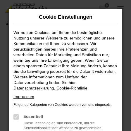
0
Zum
Hauptinhalt
Cookie Einstellungen
springen
Startseite
Fahrzeugangebote
Fahrzeugsuche
Wir nutzen Cookies, um Ihnen die bestmögliche
Nutzung unserer Webseite zu ermöglichen und unsere
Kommunikation mit Ihnen zu verbessern. Wir
berücksichtigen hierbei Ihre Präferenzen und
Fehler: Network Error
verarbeiten Daten für Marketing und Statistiken nur,
wenn Sie uns Ihre Einwilligung geben. Wenn Sie zu
Beim Laden ist ein Fehler aufgetreten.
einem späteren Zeitpunkt Ihre Meinung ändern, können
Hier sind ein paar Tipps, die dir helfen können:
Sie die Einwilligung jederzeit für die Zukunft widerrufen.
Weitere Informationen zum Umfang der
Überprüfe deine Firewall und deine
Datenverarbeitung finden Sie hier:
Internetverbindung.
Datenschutzerklärung
,
Cookie-Richtlinie
.
Laden andere Webseiten, zum Beispiel deine
Impressum
Suchmaschine?
Folgende Kategorien von Cookies werden von uns eingesetzt:
Prüfe deine Browsererweiterungen.
Manche Erweiterungen, wie Werbeblocker,
Essentiell
können das Laden bestimmter Seiten
Diese Technologien sind erforderlich, um die
verhindern. Funktioniert die Seite in einem
Kernfunktionalität der Webseite zu gewährleisten.