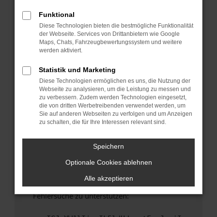
anderen Browser oder in einem privaten
Fenster?
Funktional
Diese Technologien bieten die bestmögliche Funktionalität
Starte dein Gerät neu.
der Webseite. Services von Drittanbietern wie Google
Das kann manchmal helfen, vorübergehende
Maps, Chats, Fahrzeugbewertungssystem und weitere
Probleme zu beheben.
werden aktiviert.
Stelle sicher, dass dein Browser und dein
Statistik und Marketing
Betriebssystem auf dem neuesten Stand
Diese Technologien ermöglichen es uns, die Nutzung der
sind.
Webseite zu analysieren, um die Leistung zu messen und
Veraltete Software birgt nicht nur ein
zu verbessern. Zudem werden Technologien eingesetzt,
Sicherheitsrisiko, sondern kann auch dazu
die von dritten Werbetreibenden verwendet werden, um
Sie auf anderen Webseiten zu verfolgen und um Anzeigen
führen, dass bestimmte Funktionen nicht mehr
zu schalten, die für Ihre Interessen relevant sind.
unterstützt werden.
Wende dich an den Webseitenbetreiber.
Speichern
Wenn du alle oben genannten Schritte versucht
Optionale Cookies ablehnen
hast, kontaktiere uns bitte. Wir werden
versuchen, das Problem zu beheben. Du kannst
Alle akzeptieren
uns diesen Text schicken, um uns bei der
Fehlersuche zu unterstützen: