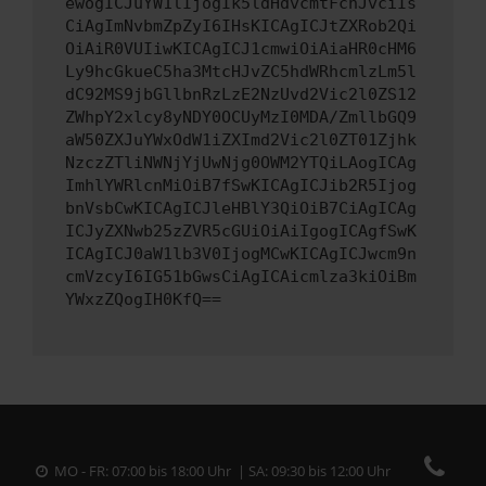
ewogICJuYW1lIjogIk5ldHdvcmtFcnJvciIs
CiAgImNvbmZpZyI6IHsKICAgICJtZXRob2Qi
OiAiR0VUIiwKICAgICJ1cmwiOiAiaHR0cHM6
Ly9hcGkueC5ha3MtcHJvZC5hdWRhcmlzLm5l
dC92MS9jbGllbnRzLzE2NzUvd2Vic2l0ZS12
ZWhpY2xlcy8yNDY0OCUyMzI0MDA/ZmllbGQ9
aW50ZXJuYWxOdW1iZXImd2Vic2l0ZT01Zjhk
NzczZTliNWNjYjUwNjg0OWM2YTQiLAogICAg
ImhlYWRlcnMiOiB7fSwKICAgICJib2R5Ijog
bnVsbCwKICAgICJleHBlY3QiOiB7CiAgICAg
ICJyZXNwb25zZVR5cGUiOiAiIgogICAgfSwK
ICAgICJ0aW1lb3V0IjogMCwKICAgICJwcm9n
cmVzcyI6IG51bGwsCiAgICAicmlza3kiOiBm
YWxzZQogIH0KfQ==
MO - FR: 07:00 bis 18:00 Uhr | SA: 09:30 bis 12:00 Uhr