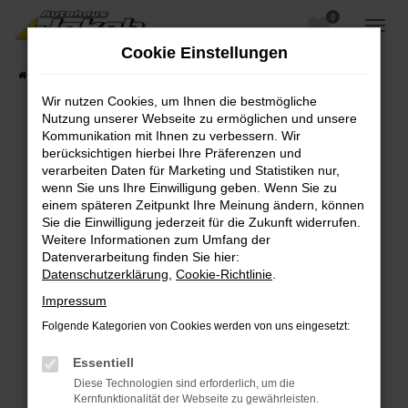
0
Zum
Hauptinhalt
Cookie Einstellungen
springen
Startseite
Fahrzeugangebote
Fahrzeugsuche
Wir nutzen Cookies, um Ihnen die bestmögliche
Nutzung unserer Webseite zu ermöglichen und unsere
Kommunikation mit Ihnen zu verbessern. Wir
berücksichtigen hierbei Ihre Präferenzen und
Fehler: Network Error
verarbeiten Daten für Marketing und Statistiken nur,
wenn Sie uns Ihre Einwilligung geben. Wenn Sie zu
Beim Laden ist ein Fehler aufgetreten.
einem späteren Zeitpunkt Ihre Meinung ändern, können
Hier sind ein paar Tipps, die dir helfen können:
Sie die Einwilligung jederzeit für die Zukunft widerrufen.
Weitere Informationen zum Umfang der
Überprüfe deine Firewall und deine
Datenverarbeitung finden Sie hier:
Internetverbindung.
Datenschutzerklärung
,
Cookie-Richtlinie
.
Laden andere Webseiten, zum Beispiel deine
Impressum
Suchmaschine?
Folgende Kategorien von Cookies werden von uns eingesetzt:
Prüfe deine Browsererweiterungen.
Manche Erweiterungen, wie Werbeblocker,
Essentiell
können das Laden bestimmter Seiten
Diese Technologien sind erforderlich, um die
verhindern. Funktioniert die Seite in einem
Kernfunktionalität der Webseite zu gewährleisten.