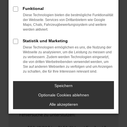
anderen Browser oder in einem privaten
Fenster?
Funktional
Diese Technologien bieten die bestmögliche Funktionalität
Starte dein Gerät neu.
der Webseite. Services von Drittanbietern wie Google
Das kann manchmal helfen, vorübergehende
Maps, Chats, Fahrzeugbewertungssystem und weitere
Probleme zu beheben.
werden aktiviert.
Stelle sicher, dass dein Browser und dein
Statistik und Marketing
Betriebssystem auf dem neuesten Stand
Diese Technologien ermöglichen es uns, die Nutzung der
sind.
Webseite zu analysieren, um die Leistung zu messen und
Veraltete Software birgt nicht nur ein
zu verbessern. Zudem werden Technologien eingesetzt,
Sicherheitsrisiko, sondern kann auch dazu
die von dritten Werbetreibenden verwendet werden, um
Sie auf anderen Webseiten zu verfolgen und um Anzeigen
führen, dass bestimmte Funktionen nicht mehr
zu schalten, die für Ihre Interessen relevant sind.
unterstützt werden.
Wende dich an den Webseitenbetreiber.
Speichern
Wenn du alle oben genannten Schritte versucht
Optionale Cookies ablehnen
hast, kontaktiere uns bitte. Wir werden
versuchen, das Problem zu beheben. Du kannst
Alle akzeptieren
uns diesen Text schicken, um uns bei der
Fehlersuche zu unterstützen: