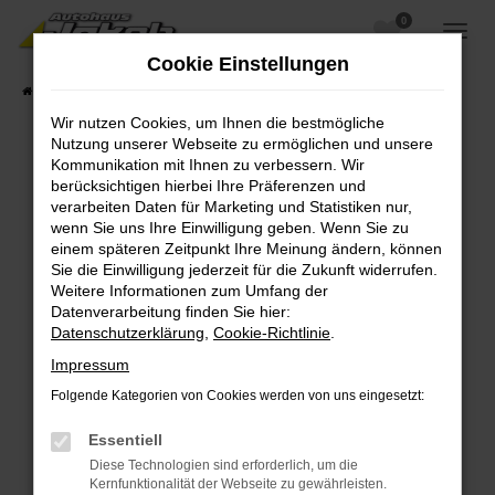
0
Zum
Hauptinhalt
Cookie Einstellungen
springen
Startseite
Fahrzeugangebote
Fahrzeugsuche
Wir nutzen Cookies, um Ihnen die bestmögliche
Nutzung unserer Webseite zu ermöglichen und unsere
Kommunikation mit Ihnen zu verbessern. Wir
berücksichtigen hierbei Ihre Präferenzen und
Fehler: Network Error
verarbeiten Daten für Marketing und Statistiken nur,
wenn Sie uns Ihre Einwilligung geben. Wenn Sie zu
Beim Laden ist ein Fehler aufgetreten.
einem späteren Zeitpunkt Ihre Meinung ändern, können
Hier sind ein paar Tipps, die dir helfen können:
Sie die Einwilligung jederzeit für die Zukunft widerrufen.
Weitere Informationen zum Umfang der
Überprüfe deine Firewall und deine
Datenverarbeitung finden Sie hier:
Internetverbindung.
Datenschutzerklärung
,
Cookie-Richtlinie
.
Laden andere Webseiten, zum Beispiel deine
Impressum
Suchmaschine?
Folgende Kategorien von Cookies werden von uns eingesetzt:
Prüfe deine Browsererweiterungen.
Manche Erweiterungen, wie Werbeblocker,
Essentiell
können das Laden bestimmter Seiten
Diese Technologien sind erforderlich, um die
verhindern. Funktioniert die Seite in einem
Kernfunktionalität der Webseite zu gewährleisten.