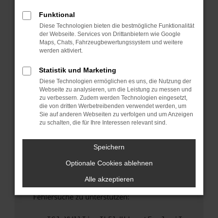
anderen Browser oder in einem privaten
Fenster?
Funktional
Diese Technologien bieten die bestmögliche Funktionalität
Starte dein Gerät neu.
der Webseite. Services von Drittanbietern wie Google
Das kann manchmal helfen, vorübergehende
Maps, Chats, Fahrzeugbewertungssystem und weitere
Probleme zu beheben.
werden aktiviert.
Stelle sicher, dass dein Browser und dein
Statistik und Marketing
Betriebssystem auf dem neuesten Stand
Diese Technologien ermöglichen es uns, die Nutzung der
sind.
Webseite zu analysieren, um die Leistung zu messen und
Veraltete Software birgt nicht nur ein
zu verbessern. Zudem werden Technologien eingesetzt,
Sicherheitsrisiko, sondern kann auch dazu
die von dritten Werbetreibenden verwendet werden, um
Sie auf anderen Webseiten zu verfolgen und um Anzeigen
führen, dass bestimmte Funktionen nicht mehr
zu schalten, die für Ihre Interessen relevant sind.
unterstützt werden.
Wende dich an den Webseitenbetreiber.
Speichern
Wenn du alle oben genannten Schritte versucht
Optionale Cookies ablehnen
hast, kontaktiere uns bitte. Wir werden
versuchen, das Problem zu beheben. Du kannst
Alle akzeptieren
uns diesen Text schicken, um uns bei der
Fehlersuche zu unterstützen: