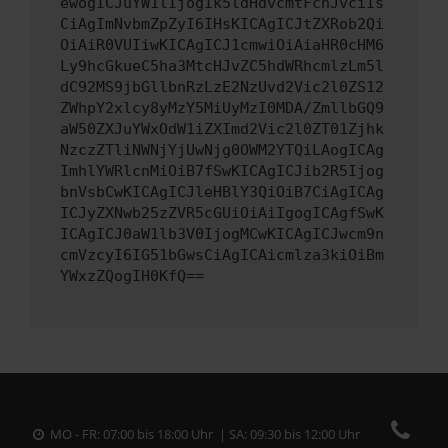
ewogICJuYW1lIjogIk5ldHdvcmtFcnJvciIs
CiAgImNvbmZpZyI6IHsKICAgICJtZXRob2Qi
OiAiR0VUIiwKICAgICJ1cmwiOiAiaHR0cHM6
Ly9hcGkueC5ha3MtcHJvZC5hdWRhcmlzLm5l
dC92MS9jbGllbnRzLzE2NzUvd2Vic2l0ZS12
ZWhpY2xlcy8yMzY5MiUyMzI0MDA/ZmllbGQ9
aW50ZXJuYWxOdW1iZXImd2Vic2l0ZT01Zjhk
NzczZTliNWNjYjUwNjg0OWM2YTQiLAogICAg
ImhlYWRlcnMiOiB7fSwKICAgICJib2R5Ijog
bnVsbCwKICAgICJleHBlY3QiOiB7CiAgICAg
ICJyZXNwb25zZVR5cGUiOiAiIgogICAgfSwK
ICAgICJ0aW1lb3V0IjogMCwKICAgICJwcm9n
cmVzcyI6IG51bGwsCiAgICAicmlza3kiOiBm
YWxzZQogIH0KfQ==
MO - FR: 07:00 bis 18:00 Uhr | SA: 09:30 bis 12:00 Uhr