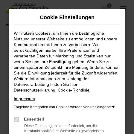
0
Zum
Hauptinhalt
Cookie Einstellungen
springen
Startseite
Fahrzeugangebote
Fahrzeugsuche
Wir nutzen Cookies, um Ihnen die bestmögliche
Nutzung unserer Webseite zu ermöglichen und unsere
Kommunikation mit Ihnen zu verbessern. Wir
berücksichtigen hierbei Ihre Präferenzen und
Fehler: Network Error
verarbeiten Daten für Marketing und Statistiken nur,
wenn Sie uns Ihre Einwilligung geben. Wenn Sie zu
Beim Laden ist ein Fehler aufgetreten.
einem späteren Zeitpunkt Ihre Meinung ändern, können
Hier sind ein paar Tipps, die dir helfen können:
Sie die Einwilligung jederzeit für die Zukunft widerrufen.
Weitere Informationen zum Umfang der
Überprüfe deine Firewall und deine
Datenverarbeitung finden Sie hier:
Internetverbindung.
Datenschutzerklärung
,
Cookie-Richtlinie
.
Laden andere Webseiten, zum Beispiel deine
Impressum
Suchmaschine?
Folgende Kategorien von Cookies werden von uns eingesetzt:
Prüfe deine Browsererweiterungen.
Manche Erweiterungen, wie Werbeblocker,
Essentiell
können das Laden bestimmter Seiten
Diese Technologien sind erforderlich, um die
verhindern. Funktioniert die Seite in einem
Kernfunktionalität der Webseite zu gewährleisten.