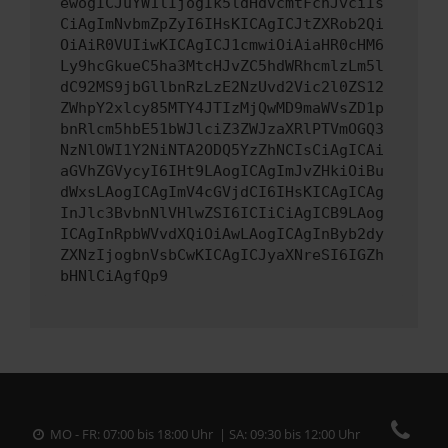
ewogICJuYW1lIjogIk5ldHdvcmtFcnJvciIs
CiAgImNvbmZpZyI6IHsKICAgICJtZXRob2Qi
OiAiR0VUIiwKICAgICJ1cmwiOiAiaHR0cHM6
Ly9hcGkueC5ha3MtcHJvZC5hdWRhcmlzLm5l
dC92MS9jbGllbnRzLzE2NzUvd2Vic2l0ZS12
ZWhpY2xlcy85MTY4JTIzMjQwMD9maWVsZD1p
bnRlcm5hbE51bWJlciZ3ZWJzaXRlPTVmOGQ3
NzNlOWI1Y2NiNTA2ODQ5YzZhNCIsCiAgICAi
aGVhZGVycyI6IHt9LAogICAgImJvZHkiOiBu
dWxsLAogICAgImV4cGVjdCI6IHsKICAgICAg
InJlc3BvbnNlVHlwZSI6ICIiCiAgICB9LAog
ICAgInRpbWVvdXQiOiAwLAogICAgInByb2dy
ZXNzIjogbnVsbCwKICAgICJyaXNreSI6IGZh
bHNlCiAgfQp9
MO - FR: 07:00 bis 18:00 Uhr | SA: 09:30 bis 12:00 Uhr