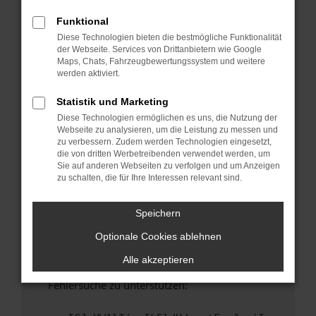
anderen Browser oder in einem privaten
Fenster?
Funktional
Diese Technologien bieten die bestmögliche Funktionalität
Starte dein Gerät neu.
der Webseite. Services von Drittanbietern wie Google
Das kann manchmal helfen, vorübergehende
Maps, Chats, Fahrzeugbewertungssystem und weitere
Probleme zu beheben.
werden aktiviert.
Stelle sicher, dass dein Browser und dein
Statistik und Marketing
Betriebssystem auf dem neuesten Stand
Diese Technologien ermöglichen es uns, die Nutzung der
sind.
Webseite zu analysieren, um die Leistung zu messen und
Veraltete Software birgt nicht nur ein
zu verbessern. Zudem werden Technologien eingesetzt,
Sicherheitsrisiko, sondern kann auch dazu
die von dritten Werbetreibenden verwendet werden, um
Sie auf anderen Webseiten zu verfolgen und um Anzeigen
führen, dass bestimmte Funktionen nicht mehr
zu schalten, die für Ihre Interessen relevant sind.
unterstützt werden.
Wende dich an den Webseitenbetreiber.
Speichern
Wenn du alle oben genannten Schritte versucht
Optionale Cookies ablehnen
hast, kontaktiere uns bitte. Wir werden
versuchen, das Problem zu beheben. Du kannst
Alle akzeptieren
uns diesen Text schicken, um uns bei der
Fehlersuche zu unterstützen: