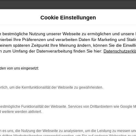
Cookie Einstellungen
ie bestmögliche Nutzung unserer Webseite zu ermöglichen und unsere
hierbei Ihre Präferenzen und verarbeiten Daten für Marketing und Stati
einem späteren Zeitpunkt Ihre Meinung ändern, können Sie die Einwillig
en zum Umfang der Datenverarbeitung finden Sie hier:
Datenschutzerkl
en von uns eingesetzt:
indung.
rlich, um die Kernfunktionalität der Webseite zu gewährleisten.
hine?
aden bestimmter Seiten verhindern. Funktioniert die Seite in e
estmögliche Funktionalität der Webseite. Services von Drittanbietern wie Google 
eitere werden aktiviert.
 zu beheben.
bssystem auf dem neuesten Stand sind.
 es uns, die Nutzung der Webseite zu analysieren, um die Leistung zu messen u