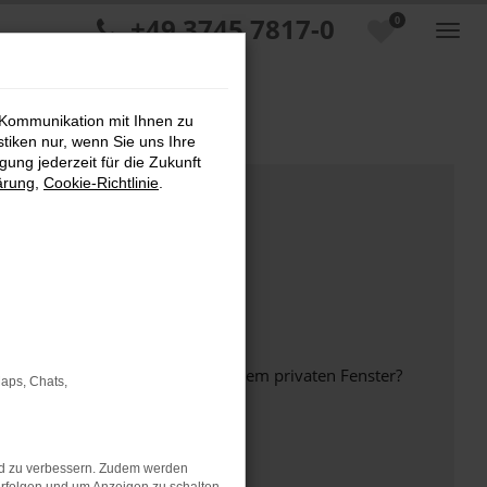
+49 3745 7817-0
0
 Kommunikation mit Ihnen zu
stiken nur, wenn Sie uns Ihre
ung jederzeit für die Zukunft
ärung
,
Cookie-Richtlinie
.
inem anderen Browser oder in einem privaten Fenster?
Maps, Chats,
nd zu verbessern. Zudem werden