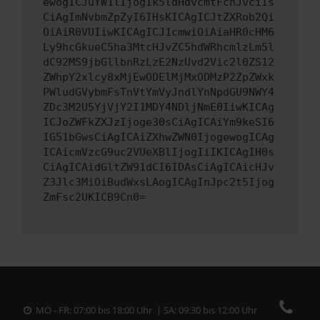
ewogICJuYW1lIjogIk5ldHdvcmtFcnJvciIs
CiAgImNvbmZpZyI6IHsKICAgICJtZXRob2Qi
OiAiR0VUIiwKICAgICJ1cmwiOiAiaHR0cHM6
Ly9hcGkueC5ha3MtcHJvZC5hdWRhcmlzLm5l
dC92MS9jbGllbnRzLzE2NzUvd2Vic2l0ZS12
ZWhpY2xlcy8xMjEwODElMjMxODMzP2ZpZWxk
PWludGVybmFsTnVtYmVyJndlYnNpdGU9NWY4
ZDc3M2U5YjVjY2I1MDY4NDljNmE0IiwKICAg
ICJoZWFkZXJzIjoge30sCiAgICAiYm9keSI6
IG51bGwsCiAgICAiZXhwZWN0IjogewogICAg
ICAicmVzcG9uc2VUeXBlIjogIiIKICAgIH0s
CiAgICAidGltZW91dCI6IDAsCiAgICAicHJv
Z3Jlc3MiOiBudWxsLAogICAgInJpc2t5Ijog
ZmFsc2UKICB9Cn0=
MO - FR: 07:00 bis 18:00 Uhr | SA: 09:30 bis 12:00 Uhr