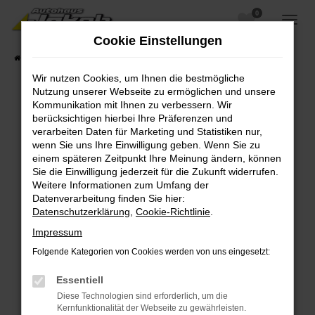
0
Zum
Hauptinhalt
Cookie Einstellungen
springen
Startseite
Fahrzeugangebote
Fahrzeugsuche
Wir nutzen Cookies, um Ihnen die bestmögliche
Nutzung unserer Webseite zu ermöglichen und unsere
Kommunikation mit Ihnen zu verbessern. Wir
berücksichtigen hierbei Ihre Präferenzen und
Fehler: Network Error
verarbeiten Daten für Marketing und Statistiken nur,
wenn Sie uns Ihre Einwilligung geben. Wenn Sie zu
Beim Laden ist ein Fehler aufgetreten.
einem späteren Zeitpunkt Ihre Meinung ändern, können
Hier sind ein paar Tipps, die dir helfen können:
Sie die Einwilligung jederzeit für die Zukunft widerrufen.
Weitere Informationen zum Umfang der
Überprüfe deine Firewall und deine
Datenverarbeitung finden Sie hier:
Internetverbindung.
Datenschutzerklärung
,
Cookie-Richtlinie
.
Laden andere Webseiten, zum Beispiel deine
Impressum
Suchmaschine?
Folgende Kategorien von Cookies werden von uns eingesetzt:
Prüfe deine Browsererweiterungen.
Manche Erweiterungen, wie Werbeblocker,
Essentiell
können das Laden bestimmter Seiten
Diese Technologien sind erforderlich, um die
verhindern. Funktioniert die Seite in einem
Kernfunktionalität der Webseite zu gewährleisten.