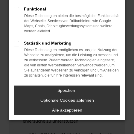
anderen Browser oder in einem privaten
Fenster?
Funktional
Diese Technologien bieten die bestmögliche Funktionalität
Starte dein Gerät neu.
der Webseite. Services von Drittanbietern wie Google
Das kann manchmal helfen, vorübergehende
Maps, Chats, Fahrzeugbewertungssystem und weitere
Probleme zu beheben.
werden aktiviert.
Stelle sicher, dass dein Browser und dein
Statistik und Marketing
Betriebssystem auf dem neuesten Stand
Diese Technologien ermöglichen es uns, die Nutzung der
sind.
Webseite zu analysieren, um die Leistung zu messen und
Veraltete Software birgt nicht nur ein
zu verbessern. Zudem werden Technologien eingesetzt,
Sicherheitsrisiko, sondern kann auch dazu
die von dritten Werbetreibenden verwendet werden, um
Sie auf anderen Webseiten zu verfolgen und um Anzeigen
führen, dass bestimmte Funktionen nicht mehr
zu schalten, die für Ihre Interessen relevant sind.
unterstützt werden.
Wende dich an den Webseitenbetreiber.
Speichern
Wenn du alle oben genannten Schritte versucht
Optionale Cookies ablehnen
hast, kontaktiere uns bitte. Wir werden
versuchen, das Problem zu beheben. Du kannst
Alle akzeptieren
uns diesen Text schicken, um uns bei der
Fehlersuche zu unterstützen: