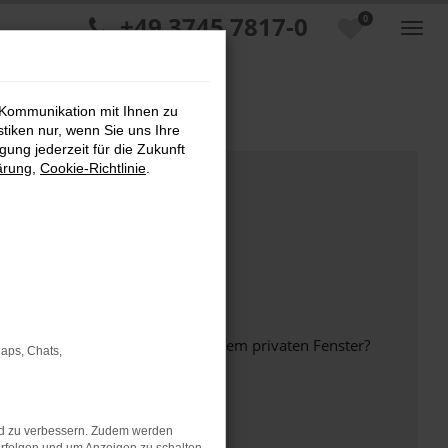
+49 3745 7817-0
0
 Kommunikation mit Ihnen zu
stiken nur, wenn Sie uns Ihre
ung jederzeit für die Zukunft
ärung
,
Cookie-Richtlinie
.
inem anderen Browser oder in einem privaten Fenster?
Maps, Chats,
nd zu verbessern. Zudem werden