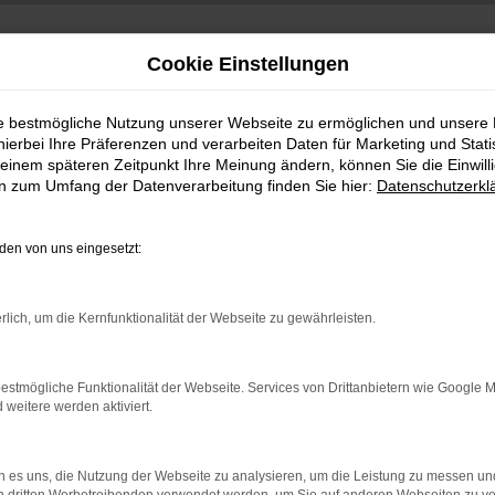
Cookie Einstellungen
ie bestmögliche Nutzung unserer Webseite zu ermöglichen und unsere
hierbei Ihre Präferenzen und verarbeiten Daten für Marketing und Stati
einem späteren Zeitpunkt Ihre Meinung ändern, können Sie die Einwillig
en zum Umfang der Datenverarbeitung finden Sie hier:
Datenschutzerkl
en von uns eingesetzt:
indung.
rlich, um die Kernfunktionalität der Webseite zu gewährleisten.
hine?
aden bestimmter Seiten verhindern. Funktioniert die Seite in e
estmögliche Funktionalität der Webseite. Services von Drittanbietern wie Google 
eitere werden aktiviert.
 zu beheben.
bssystem auf dem neuesten Stand sind.
 es uns, die Nutzung der Webseite zu analysieren, um die Leistung zu messen u