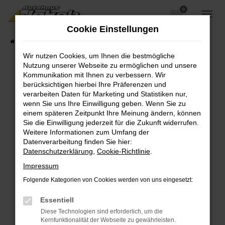
0
Zum
Hauptinhalt
Cookie Einstellungen
springen
Startseite
Fahrzeugangebote
Fahrzeugsuche
Wir nutzen Cookies, um Ihnen die bestmögliche
Nutzung unserer Webseite zu ermöglichen und unsere
Kommunikation mit Ihnen zu verbessern. Wir
berücksichtigen hierbei Ihre Präferenzen und
Fehler: Network Error
verarbeiten Daten für Marketing und Statistiken nur,
wenn Sie uns Ihre Einwilligung geben. Wenn Sie zu
Beim Laden ist ein Fehler aufgetreten.
einem späteren Zeitpunkt Ihre Meinung ändern, können
Hier sind ein paar Tipps, die dir helfen können:
Sie die Einwilligung jederzeit für die Zukunft widerrufen.
Weitere Informationen zum Umfang der
Überprüfe deine Firewall und deine
Datenverarbeitung finden Sie hier:
Internetverbindung.
Datenschutzerklärung
,
Cookie-Richtlinie
.
Laden andere Webseiten, zum Beispiel deine
Impressum
Suchmaschine?
Folgende Kategorien von Cookies werden von uns eingesetzt:
Prüfe deine Browsererweiterungen.
Manche Erweiterungen, wie Werbeblocker,
Essentiell
können das Laden bestimmter Seiten
Diese Technologien sind erforderlich, um die
verhindern. Funktioniert die Seite in einem
Kernfunktionalität der Webseite zu gewährleisten.