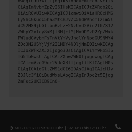
ewogICJuYW1lIjogIk5ldHdvcmtFcnJvciIs
CiAgImNvbmZpZyI6IHsKICAgICJtZXRob2Qi
OiAiR0VUIiwKICAgICJ1cmwiOiAiaHR0cHM6
Ly9hcGkueC5ha3MtcHJvZC5hdWRhcmlzLm5l
dC92MS9jbGllbnRzLzE2NzUvd2Vic2l0ZS12
ZWhpY2xlcy8xMjI3MjclMjMxODMzP2ZpZWxk
PWludGVybmFsTnVtYmVyJndlYnNpdGU9NWY4
ZDc3M2U5YjVjY2I1MDY4NDljNmE0IiwKICAg
ICJoZWFkZXJzIjoge30sCiAgICAiYm9keSI6
IG51bGwsCiAgICAiZXhwZWN0IjogewogICAg
ICAicmVzcG9uc2VUeXBlIjogIiIKICAgIH0s
CiAgICAidGltZW91dCI6IDAsCiAgICAicHJv
Z3Jlc3MiOiBudWxsLAogICAgInJpc2t5Ijog
ZmFsc2UKICB9Cn0=
MO - FR: 07:00 bis 18:00 Uhr | SA: 09:30 bis 12:00 Uhr