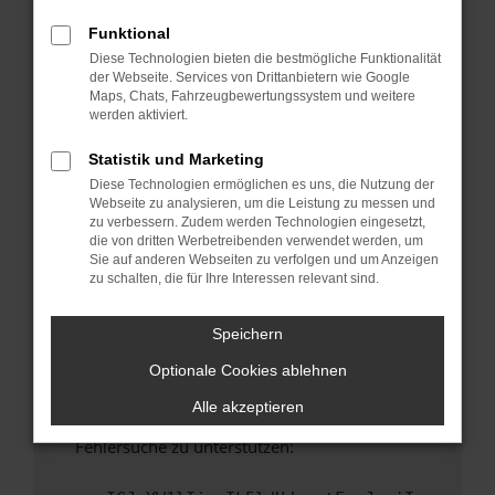
anderen Browser oder in einem privaten
Fenster?
Funktional
Diese Technologien bieten die bestmögliche Funktionalität
Starte dein Gerät neu.
der Webseite. Services von Drittanbietern wie Google
Das kann manchmal helfen, vorübergehende
Maps, Chats, Fahrzeugbewertungssystem und weitere
Probleme zu beheben.
werden aktiviert.
Stelle sicher, dass dein Browser und dein
Statistik und Marketing
Betriebssystem auf dem neuesten Stand
Diese Technologien ermöglichen es uns, die Nutzung der
sind.
Webseite zu analysieren, um die Leistung zu messen und
Veraltete Software birgt nicht nur ein
zu verbessern. Zudem werden Technologien eingesetzt,
Sicherheitsrisiko, sondern kann auch dazu
die von dritten Werbetreibenden verwendet werden, um
Sie auf anderen Webseiten zu verfolgen und um Anzeigen
führen, dass bestimmte Funktionen nicht mehr
zu schalten, die für Ihre Interessen relevant sind.
unterstützt werden.
Wende dich an den Webseitenbetreiber.
Speichern
Wenn du alle oben genannten Schritte versucht
Optionale Cookies ablehnen
hast, kontaktiere uns bitte. Wir werden
versuchen, das Problem zu beheben. Du kannst
Alle akzeptieren
uns diesen Text schicken, um uns bei der
Fehlersuche zu unterstützen: