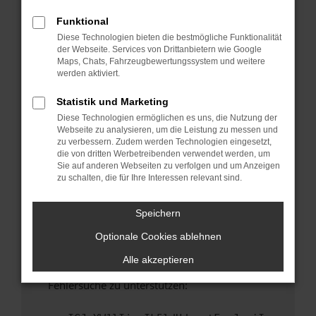
anderen Browser oder in einem privaten
Fenster?
Funktional
Diese Technologien bieten die bestmögliche Funktionalität
Starte dein Gerät neu.
der Webseite. Services von Drittanbietern wie Google
Das kann manchmal helfen, vorübergehende
Maps, Chats, Fahrzeugbewertungssystem und weitere
Probleme zu beheben.
werden aktiviert.
Stelle sicher, dass dein Browser und dein
Statistik und Marketing
Betriebssystem auf dem neuesten Stand
Diese Technologien ermöglichen es uns, die Nutzung der
sind.
Webseite zu analysieren, um die Leistung zu messen und
Veraltete Software birgt nicht nur ein
zu verbessern. Zudem werden Technologien eingesetzt,
Sicherheitsrisiko, sondern kann auch dazu
die von dritten Werbetreibenden verwendet werden, um
Sie auf anderen Webseiten zu verfolgen und um Anzeigen
führen, dass bestimmte Funktionen nicht mehr
zu schalten, die für Ihre Interessen relevant sind.
unterstützt werden.
Wende dich an den Webseitenbetreiber.
Speichern
Wenn du alle oben genannten Schritte versucht
Optionale Cookies ablehnen
hast, kontaktiere uns bitte. Wir werden
versuchen, das Problem zu beheben. Du kannst
Alle akzeptieren
uns diesen Text schicken, um uns bei der
Fehlersuche zu unterstützen: