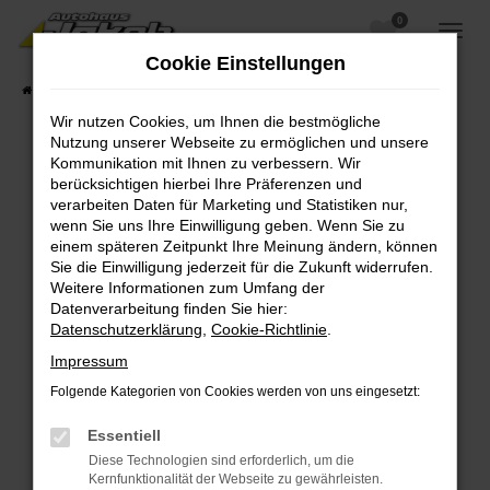
0
Zum
Hauptinhalt
Cookie Einstellungen
springen
Startseite
Fahrzeugangebote
Fahrzeugsuche
Wir nutzen Cookies, um Ihnen die bestmögliche
Nutzung unserer Webseite zu ermöglichen und unsere
Kommunikation mit Ihnen zu verbessern. Wir
berücksichtigen hierbei Ihre Präferenzen und
Fehler: Network Error
verarbeiten Daten für Marketing und Statistiken nur,
wenn Sie uns Ihre Einwilligung geben. Wenn Sie zu
Beim Laden ist ein Fehler aufgetreten.
einem späteren Zeitpunkt Ihre Meinung ändern, können
Hier sind ein paar Tipps, die dir helfen können:
Sie die Einwilligung jederzeit für die Zukunft widerrufen.
Weitere Informationen zum Umfang der
Überprüfe deine Firewall und deine
Datenverarbeitung finden Sie hier:
Internetverbindung.
Datenschutzerklärung
,
Cookie-Richtlinie
.
Laden andere Webseiten, zum Beispiel deine
Impressum
Suchmaschine?
Folgende Kategorien von Cookies werden von uns eingesetzt:
Prüfe deine Browsererweiterungen.
Manche Erweiterungen, wie Werbeblocker,
Essentiell
können das Laden bestimmter Seiten
Diese Technologien sind erforderlich, um die
verhindern. Funktioniert die Seite in einem
Kernfunktionalität der Webseite zu gewährleisten.