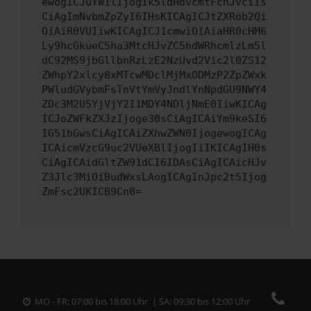
ewogICJuYW1lIjogIk5ldHdvcmtFcnJvciIs
CiAgImNvbmZpZyI6IHsKICAgICJtZXRob2Qi
OiAiR0VUIiwKICAgICJ1cmwiOiAiaHR0cHM6
Ly9hcGkueC5ha3MtcHJvZC5hdWRhcmlzLm5l
dC92MS9jbGllbnRzLzE2NzUvd2Vic2l0ZS12
ZWhpY2xlcy8xMTcwMDclMjMxODMzP2ZpZWxk
PWludGVybmFsTnVtYmVyJndlYnNpdGU9NWY4
ZDc3M2U5YjVjY2I1MDY4NDljNmE0IiwKICAg
ICJoZWFkZXJzIjoge30sCiAgICAiYm9keSI6
IG51bGwsCiAgICAiZXhwZWN0IjogewogICAg
ICAicmVzcG9uc2VUeXBlIjogIiIKICAgIH0s
CiAgICAidGltZW91dCI6IDAsCiAgICAicHJv
Z3Jlc3MiOiBudWxsLAogICAgInJpc2t5Ijog
ZmFsc2UKICB9Cn0=
MO - FR: 07:00 bis 18:00 Uhr | SA: 09:30 bis 12:00 Uhr