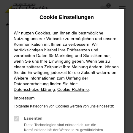
0
Zum
Hauptinhalt
Cookie Einstellungen
springen
Startseite
Fahrzeugangebote
Fahrzeugsuche
Wir nutzen Cookies, um Ihnen die bestmögliche
Nutzung unserer Webseite zu ermöglichen und unsere
Kommunikation mit Ihnen zu verbessern. Wir
berücksichtigen hierbei Ihre Präferenzen und
Fehler: Network Error
verarbeiten Daten für Marketing und Statistiken nur,
wenn Sie uns Ihre Einwilligung geben. Wenn Sie zu
Beim Laden ist ein Fehler aufgetreten.
einem späteren Zeitpunkt Ihre Meinung ändern, können
Hier sind ein paar Tipps, die dir helfen können:
Sie die Einwilligung jederzeit für die Zukunft widerrufen.
Weitere Informationen zum Umfang der
Überprüfe deine Firewall und deine
Datenverarbeitung finden Sie hier:
Internetverbindung.
Datenschutzerklärung
,
Cookie-Richtlinie
.
Laden andere Webseiten, zum Beispiel deine
Impressum
Suchmaschine?
Folgende Kategorien von Cookies werden von uns eingesetzt:
Prüfe deine Browsererweiterungen.
Manche Erweiterungen, wie Werbeblocker,
Essentiell
können das Laden bestimmter Seiten
Diese Technologien sind erforderlich, um die
verhindern. Funktioniert die Seite in einem
Kernfunktionalität der Webseite zu gewährleisten.