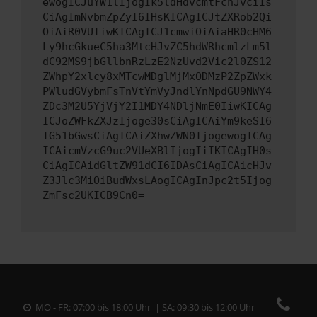
ewogICJuYW1lIjogIk5ldHdvcmtFcnJvciIs
CiAgImNvbmZpZyI6IHsKICAgICJtZXRob2Qi
OiAiR0VUIiwKICAgICJ1cmwiOiAiaHR0cHM6
Ly9hcGkueC5ha3MtcHJvZC5hdWRhcmlzLm5l
dC92MS9jbGllbnRzLzE2NzUvd2Vic2l0ZS12
ZWhpY2xlcy8xMTcwMDglMjMxODMzP2ZpZWxk
PWludGVybmFsTnVtYmVyJndlYnNpdGU9NWY4
ZDc3M2U5YjVjY2I1MDY4NDljNmE0IiwKICAg
ICJoZWFkZXJzIjoge30sCiAgICAiYm9keSI6
IG51bGwsCiAgICAiZXhwZWN0IjogewogICAg
ICAicmVzcG9uc2VUeXBlIjogIiIKICAgIH0s
CiAgICAidGltZW91dCI6IDAsCiAgICAicHJv
Z3Jlc3MiOiBudWxsLAogICAgInJpc2t5Ijog
ZmFsc2UKICB9Cn0=
MO - FR: 07:00 bis 18:00 Uhr | SA: 09:30 bis 12:00 Uhr