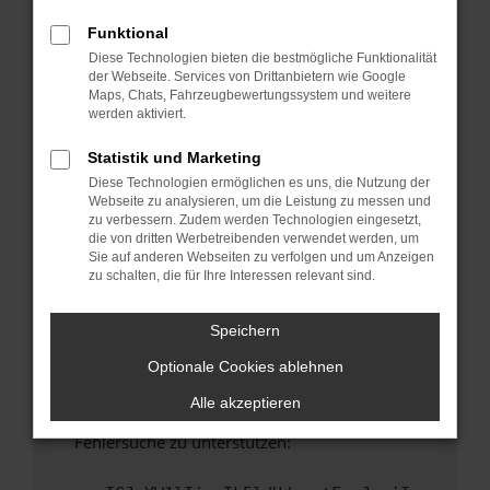
anderen Browser oder in einem privaten
Fenster?
Funktional
Diese Technologien bieten die bestmögliche Funktionalität
Starte dein Gerät neu.
der Webseite. Services von Drittanbietern wie Google
Das kann manchmal helfen, vorübergehende
Maps, Chats, Fahrzeugbewertungssystem und weitere
Probleme zu beheben.
werden aktiviert.
Stelle sicher, dass dein Browser und dein
Statistik und Marketing
Betriebssystem auf dem neuesten Stand
Diese Technologien ermöglichen es uns, die Nutzung der
sind.
Webseite zu analysieren, um die Leistung zu messen und
Veraltete Software birgt nicht nur ein
zu verbessern. Zudem werden Technologien eingesetzt,
Sicherheitsrisiko, sondern kann auch dazu
die von dritten Werbetreibenden verwendet werden, um
Sie auf anderen Webseiten zu verfolgen und um Anzeigen
führen, dass bestimmte Funktionen nicht mehr
zu schalten, die für Ihre Interessen relevant sind.
unterstützt werden.
Wende dich an den Webseitenbetreiber.
Speichern
Wenn du alle oben genannten Schritte versucht
Optionale Cookies ablehnen
hast, kontaktiere uns bitte. Wir werden
versuchen, das Problem zu beheben. Du kannst
Alle akzeptieren
uns diesen Text schicken, um uns bei der
Fehlersuche zu unterstützen: