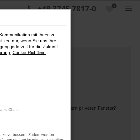
+49 3745 7817-0
0
 Kommunikation mit Ihnen zu
stiken nur, wenn Sie uns Ihre
ung jederzeit für die Zukunft
ärung
,
Cookie-Richtlinie
.
inem anderen Browser oder in einem privaten Fenster?
Maps, Chats,
nd zu verbessern. Zudem werden