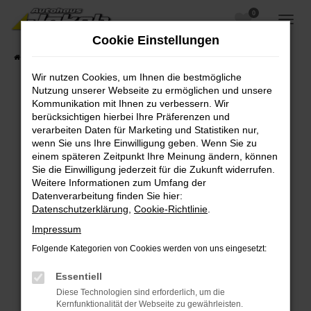
0
Zum
Hauptinhalt
Cookie Einstellungen
springen
Startseite
Fahrzeugangebote
Fahrzeugsuche
Wir nutzen Cookies, um Ihnen die bestmögliche
Nutzung unserer Webseite zu ermöglichen und unsere
Kommunikation mit Ihnen zu verbessern. Wir
berücksichtigen hierbei Ihre Präferenzen und
Fehler: Network Error
verarbeiten Daten für Marketing und Statistiken nur,
wenn Sie uns Ihre Einwilligung geben. Wenn Sie zu
Beim Laden ist ein Fehler aufgetreten.
einem späteren Zeitpunkt Ihre Meinung ändern, können
Hier sind ein paar Tipps, die dir helfen können:
Sie die Einwilligung jederzeit für die Zukunft widerrufen.
Weitere Informationen zum Umfang der
Überprüfe deine Firewall und deine
Datenverarbeitung finden Sie hier:
Internetverbindung.
Datenschutzerklärung
,
Cookie-Richtlinie
.
Laden andere Webseiten, zum Beispiel deine
Impressum
Suchmaschine?
Folgende Kategorien von Cookies werden von uns eingesetzt:
Prüfe deine Browsererweiterungen.
Manche Erweiterungen, wie Werbeblocker,
Essentiell
können das Laden bestimmter Seiten
Diese Technologien sind erforderlich, um die
verhindern. Funktioniert die Seite in einem
Kernfunktionalität der Webseite zu gewährleisten.