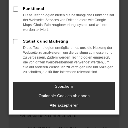
anderen Browser oder in einem privaten
Fenster?
Funktional
Diese Technologien bieten die bestmögliche Funktionalität
Starte dein Gerät neu.
der Webseite. Services von Drittanbietern wie Google
Das kann manchmal helfen, vorübergehende
Maps, Chats, Fahrzeugbewertungssystem und weitere
Probleme zu beheben.
werden aktiviert.
Stelle sicher, dass dein Browser und dein
Statistik und Marketing
Betriebssystem auf dem neuesten Stand
Diese Technologien ermöglichen es uns, die Nutzung der
sind.
Webseite zu analysieren, um die Leistung zu messen und
Veraltete Software birgt nicht nur ein
zu verbessern. Zudem werden Technologien eingesetzt,
Sicherheitsrisiko, sondern kann auch dazu
die von dritten Werbetreibenden verwendet werden, um
Sie auf anderen Webseiten zu verfolgen und um Anzeigen
führen, dass bestimmte Funktionen nicht mehr
zu schalten, die für Ihre Interessen relevant sind.
unterstützt werden.
Wende dich an den Webseitenbetreiber.
Speichern
Wenn du alle oben genannten Schritte versucht
Optionale Cookies ablehnen
hast, kontaktiere uns bitte. Wir werden
versuchen, das Problem zu beheben. Du kannst
Alle akzeptieren
uns diesen Text schicken, um uns bei der
Fehlersuche zu unterstützen: