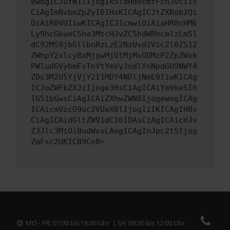
ewogICJuYW1lIjogIk5ldHdvcmtFcnJvciIs
CiAgImNvbmZpZyI6IHsKICAgICJtZXRob2Qi
OiAiR0VUIiwKICAgICJ1cmwiOiAiaHR0cHM6
Ly9hcGkueC5ha3MtcHJvZC5hdWRhcmlzLm5l
dC92MS9jbGllbnRzLzE2NzUvd2Vic2l0ZS12
ZWhpY2xlcy8xMjgwMjUlMjMxODMzP2ZpZWxk
PWludGVybmFsTnVtYmVyJndlYnNpdGU9NWY4
ZDc3M2U5YjVjY2I1MDY4NDljNmE0IiwKICAg
ICJoZWFkZXJzIjoge30sCiAgICAiYm9keSI6
IG51bGwsCiAgICAiZXhwZWN0IjogewogICAg
ICAicmVzcG9uc2VUeXBlIjogIiIKICAgIH0s
CiAgICAidGltZW91dCI6IDAsCiAgICAicHJv
Z3Jlc3MiOiBudWxsLAogICAgInJpc2t5Ijog
ZmFsc2UKICB9Cn0=
MO - FR: 07:00 bis 18:00 Uhr | SA: 09:30 bis 12:00 Uhr