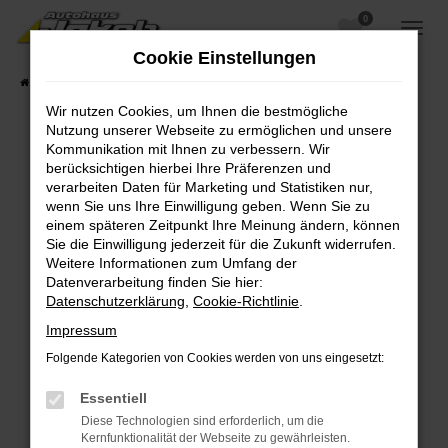
0
Zum
Hauptinhalt
Cookie Einstellungen
springen
Startseite
Fahrzeugangebote
Fahrzeugsuche
Wir nutzen Cookies, um Ihnen die bestmögliche
Nutzung unserer Webseite zu ermöglichen und unsere
Kommunikation mit Ihnen zu verbessern. Wir
berücksichtigen hierbei Ihre Präferenzen und
Fehler: Network Error
verarbeiten Daten für Marketing und Statistiken nur,
wenn Sie uns Ihre Einwilligung geben. Wenn Sie zu
Beim Laden ist ein Fehler aufgetreten.
einem späteren Zeitpunkt Ihre Meinung ändern, können
Hier sind ein paar Tipps, die dir helfen können:
Sie die Einwilligung jederzeit für die Zukunft widerrufen.
Weitere Informationen zum Umfang der
Überprüfe deine Firewall und deine
Datenverarbeitung finden Sie hier:
Internetverbindung.
Datenschutzerklärung
,
Cookie-Richtlinie
.
Laden andere Webseiten, zum Beispiel deine
Impressum
Suchmaschine?
Folgende Kategorien von Cookies werden von uns eingesetzt:
Prüfe deine Browsererweiterungen.
Manche Erweiterungen, wie Werbeblocker,
Essentiell
können das Laden bestimmter Seiten
Diese Technologien sind erforderlich, um die
verhindern. Funktioniert die Seite in einem
Kernfunktionalität der Webseite zu gewährleisten.