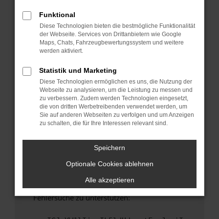
anderen Browser oder in einem privaten
Fenster?
Funktional
Diese Technologien bieten die bestmögliche Funktionalität
Starte dein Gerät neu.
der Webseite. Services von Drittanbietern wie Google
Das kann manchmal helfen, vorübergehende
Maps, Chats, Fahrzeugbewertungssystem und weitere
Probleme zu beheben.
werden aktiviert.
Stelle sicher, dass dein Browser und dein
Statistik und Marketing
Betriebssystem auf dem neuesten Stand
Diese Technologien ermöglichen es uns, die Nutzung der
sind.
Webseite zu analysieren, um die Leistung zu messen und
Veraltete Software birgt nicht nur ein
zu verbessern. Zudem werden Technologien eingesetzt,
Sicherheitsrisiko, sondern kann auch dazu
die von dritten Werbetreibenden verwendet werden, um
Sie auf anderen Webseiten zu verfolgen und um Anzeigen
führen, dass bestimmte Funktionen nicht mehr
zu schalten, die für Ihre Interessen relevant sind.
unterstützt werden.
Wende dich an den Webseitenbetreiber.
Speichern
Wenn du alle oben genannten Schritte versucht
Optionale Cookies ablehnen
hast, kontaktiere uns bitte. Wir werden
versuchen, das Problem zu beheben. Du kannst
Alle akzeptieren
uns diesen Text schicken, um uns bei der
Fehlersuche zu unterstützen: