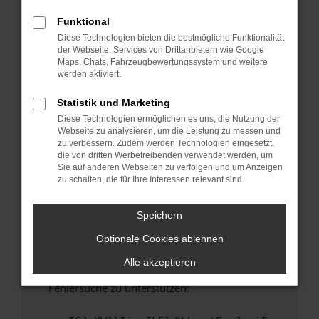
anderen Browser oder in einem privaten
Fenster?
Funktional
Diese Technologien bieten die bestmögliche Funktionalität
Starte dein Gerät neu.
der Webseite. Services von Drittanbietern wie Google
Das kann manchmal helfen, vorübergehende
Maps, Chats, Fahrzeugbewertungssystem und weitere
Probleme zu beheben.
werden aktiviert.
Stelle sicher, dass dein Browser und dein
Statistik und Marketing
Betriebssystem auf dem neuesten Stand
Diese Technologien ermöglichen es uns, die Nutzung der
sind.
Webseite zu analysieren, um die Leistung zu messen und
Veraltete Software birgt nicht nur ein
zu verbessern. Zudem werden Technologien eingesetzt,
Sicherheitsrisiko, sondern kann auch dazu
die von dritten Werbetreibenden verwendet werden, um
Sie auf anderen Webseiten zu verfolgen und um Anzeigen
führen, dass bestimmte Funktionen nicht mehr
zu schalten, die für Ihre Interessen relevant sind.
unterstützt werden.
Wende dich an den Webseitenbetreiber.
Speichern
Wenn du alle oben genannten Schritte versucht
Optionale Cookies ablehnen
hast, kontaktiere uns bitte. Wir werden
versuchen, das Problem zu beheben. Du kannst
Alle akzeptieren
uns diesen Text schicken, um uns bei der
Fehlersuche zu unterstützen: