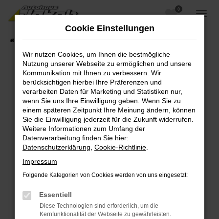
0
Zum
Hauptinhalt
Cookie Einstellungen
springen
Startseite
Fahrzeugangebote
Fahrzeugsuche
Wir nutzen Cookies, um Ihnen die bestmögliche
Nutzung unserer Webseite zu ermöglichen und unsere
Kommunikation mit Ihnen zu verbessern. Wir
berücksichtigen hierbei Ihre Präferenzen und
Fehler: Network Error
verarbeiten Daten für Marketing und Statistiken nur,
wenn Sie uns Ihre Einwilligung geben. Wenn Sie zu
Beim Laden ist ein Fehler aufgetreten.
einem späteren Zeitpunkt Ihre Meinung ändern, können
Hier sind ein paar Tipps, die dir helfen können:
Sie die Einwilligung jederzeit für die Zukunft widerrufen.
Weitere Informationen zum Umfang der
Überprüfe deine Firewall und deine
Datenverarbeitung finden Sie hier:
Internetverbindung.
Datenschutzerklärung
,
Cookie-Richtlinie
.
Laden andere Webseiten, zum Beispiel deine
Impressum
Suchmaschine?
Folgende Kategorien von Cookies werden von uns eingesetzt:
Prüfe deine Browsererweiterungen.
Manche Erweiterungen, wie Werbeblocker,
Essentiell
können das Laden bestimmter Seiten
Diese Technologien sind erforderlich, um die
verhindern. Funktioniert die Seite in einem
Kernfunktionalität der Webseite zu gewährleisten.