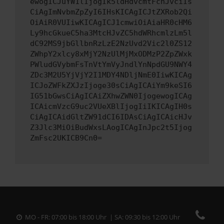
ewogICJuYW1lIjogIk5ldHdvcmtFcnJvciIs
CiAgImNvbmZpZyI6IHsKICAgICJtZXRob2Qi
OiAiR0VUIiwKICAgICJ1cmwiOiAiaHR0cHM6
Ly9hcGkueC5ha3MtcHJvZC5hdWRhcmlzLm5l
dC92MS9jbGllbnRzLzE2NzUvd2Vic2l0ZS12
ZWhpY2xlcy8xMjY2NzUlMjMxODMzP2ZpZWxk
PWludGVybmFsTnVtYmVyJndlYnNpdGU9NWY4
ZDc3M2U5YjVjY2I1MDY4NDljNmE0IiwKICAg
ICJoZWFkZXJzIjoge30sCiAgICAiYm9keSI6
IG51bGwsCiAgICAiZXhwZWN0IjogewogICAg
ICAicmVzcG9uc2VUeXBlIjogIiIKICAgIH0s
CiAgICAidGltZW91dCI6IDAsCiAgICAicHJv
Z3Jlc3MiOiBudWxsLAogICAgInJpc2t5Ijog
ZmFsc2UKICB9Cn0=
MO - FR: 07:00 bis 18:00 Uhr | SA: 09:30 bis 12:00 Uhr