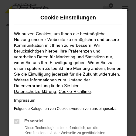
0
Zum
Hauptinhalt
Cookie Einstellungen
springen
Startseite
Fahrzeugangebote
Fahrzeugsuche
Wir nutzen Cookies, um Ihnen die bestmögliche
Nutzung unserer Webseite zu ermöglichen und unsere
Kommunikation mit Ihnen zu verbessern. Wir
berücksichtigen hierbei Ihre Präferenzen und
Fehler: Network Error
verarbeiten Daten für Marketing und Statistiken nur,
wenn Sie uns Ihre Einwilligung geben. Wenn Sie zu
Beim Laden ist ein Fehler aufgetreten.
einem späteren Zeitpunkt Ihre Meinung ändern, können
Hier sind ein paar Tipps, die dir helfen können:
Sie die Einwilligung jederzeit für die Zukunft widerrufen.
Weitere Informationen zum Umfang der
Überprüfe deine Firewall und deine
Datenverarbeitung finden Sie hier:
Internetverbindung.
Datenschutzerklärung
,
Cookie-Richtlinie
.
Laden andere Webseiten, zum Beispiel deine
Impressum
Suchmaschine?
Folgende Kategorien von Cookies werden von uns eingesetzt:
Prüfe deine Browsererweiterungen.
Manche Erweiterungen, wie Werbeblocker,
Essentiell
können das Laden bestimmter Seiten
Diese Technologien sind erforderlich, um die
verhindern. Funktioniert die Seite in einem
Kernfunktionalität der Webseite zu gewährleisten.