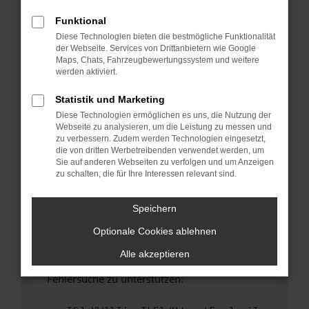
anderen Browser oder in einem privaten
Fenster?
Funktional
Diese Technologien bieten die bestmögliche Funktionalität
Starte dein Gerät neu.
der Webseite. Services von Drittanbietern wie Google
Das kann manchmal helfen, vorübergehende
Maps, Chats, Fahrzeugbewertungssystem und weitere
Probleme zu beheben.
werden aktiviert.
Stelle sicher, dass dein Browser und dein
Statistik und Marketing
Betriebssystem auf dem neuesten Stand
Diese Technologien ermöglichen es uns, die Nutzung der
sind.
Webseite zu analysieren, um die Leistung zu messen und
Veraltete Software birgt nicht nur ein
zu verbessern. Zudem werden Technologien eingesetzt,
Sicherheitsrisiko, sondern kann auch dazu
die von dritten Werbetreibenden verwendet werden, um
Sie auf anderen Webseiten zu verfolgen und um Anzeigen
führen, dass bestimmte Funktionen nicht mehr
zu schalten, die für Ihre Interessen relevant sind.
unterstützt werden.
Wende dich an den Webseitenbetreiber.
Speichern
Wenn du alle oben genannten Schritte versucht
Optionale Cookies ablehnen
hast, kontaktiere uns bitte. Wir werden
versuchen, das Problem zu beheben. Du kannst
Alle akzeptieren
uns diesen Text schicken, um uns bei der
Fehlersuche zu unterstützen: