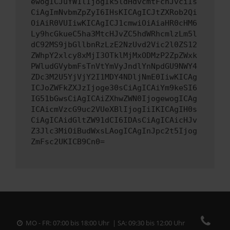
ewogICJuYW1lIjogIk5ldHdvcmtFcnJvciIs
CiAgImNvbmZpZyI6IHsKICAgICJtZXRob2Qi
OiAiR0VUIiwKICAgICJ1cmwiOiAiaHR0cHM6
Ly9hcGkueC5ha3MtcHJvZC5hdWRhcmlzLm5l
dC92MS9jbGllbnRzLzE2NzUvd2Vic2l0ZS12
ZWhpY2xlcy8xMjI3OTklMjMxODMzP2ZpZWxk
PWludGVybmFsTnVtYmVyJndlYnNpdGU9NWY4
ZDc3M2U5YjVjY2I1MDY4NDljNmE0IiwKICAg
ICJoZWFkZXJzIjoge30sCiAgICAiYm9keSI6
IG51bGwsCiAgICAiZXhwZWN0IjogewogICAg
ICAicmVzcG9uc2VUeXBlIjogIiIKICAgIH0s
CiAgICAidGltZW91dCI6IDAsCiAgICAicHJv
Z3Jlc3MiOiBudWxsLAogICAgInJpc2t5Ijog
ZmFsc2UKICB9Cn0=
MO - FR: 07:00 bis 18:00 Uhr | SA: 09:30 bis 12:00 Uhr