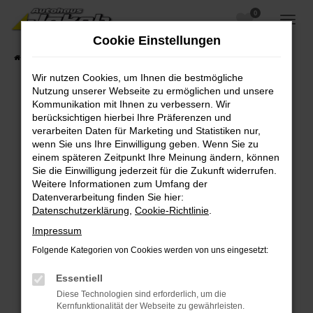
0
Zum
Hauptinhalt
Cookie Einstellungen
springen
Startseite
Fahrzeugangebote
Fahrzeugsuche
Wir nutzen Cookies, um Ihnen die bestmögliche
Nutzung unserer Webseite zu ermöglichen und unsere
Kommunikation mit Ihnen zu verbessern. Wir
berücksichtigen hierbei Ihre Präferenzen und
Fehler: Network Error
verarbeiten Daten für Marketing und Statistiken nur,
wenn Sie uns Ihre Einwilligung geben. Wenn Sie zu
Beim Laden ist ein Fehler aufgetreten.
einem späteren Zeitpunkt Ihre Meinung ändern, können
Hier sind ein paar Tipps, die dir helfen können:
Sie die Einwilligung jederzeit für die Zukunft widerrufen.
Weitere Informationen zum Umfang der
Überprüfe deine Firewall und deine
Datenverarbeitung finden Sie hier:
Internetverbindung.
Datenschutzerklärung
,
Cookie-Richtlinie
.
Laden andere Webseiten, zum Beispiel deine
Impressum
Suchmaschine?
Folgende Kategorien von Cookies werden von uns eingesetzt:
Prüfe deine Browsererweiterungen.
Manche Erweiterungen, wie Werbeblocker,
Essentiell
können das Laden bestimmter Seiten
Diese Technologien sind erforderlich, um die
verhindern. Funktioniert die Seite in einem
Kernfunktionalität der Webseite zu gewährleisten.