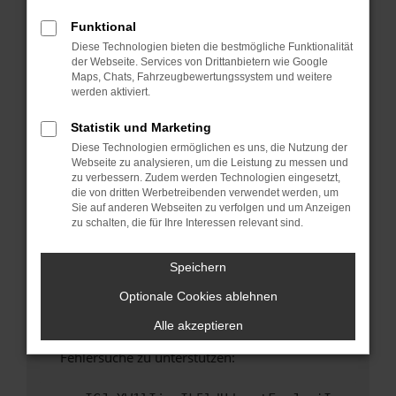
anderen Browser oder in einem privaten
Fenster?
Funktional
Diese Technologien bieten die bestmögliche Funktionalität
Starte dein Gerät neu.
der Webseite. Services von Drittanbietern wie Google
Das kann manchmal helfen, vorübergehende
Maps, Chats, Fahrzeugbewertungssystem und weitere
Probleme zu beheben.
werden aktiviert.
Stelle sicher, dass dein Browser und dein
Statistik und Marketing
Betriebssystem auf dem neuesten Stand
Diese Technologien ermöglichen es uns, die Nutzung der
sind.
Webseite zu analysieren, um die Leistung zu messen und
Veraltete Software birgt nicht nur ein
zu verbessern. Zudem werden Technologien eingesetzt,
Sicherheitsrisiko, sondern kann auch dazu
die von dritten Werbetreibenden verwendet werden, um
Sie auf anderen Webseiten zu verfolgen und um Anzeigen
führen, dass bestimmte Funktionen nicht mehr
zu schalten, die für Ihre Interessen relevant sind.
unterstützt werden.
Wende dich an den Webseitenbetreiber.
Speichern
Wenn du alle oben genannten Schritte versucht
Optionale Cookies ablehnen
hast, kontaktiere uns bitte. Wir werden
versuchen, das Problem zu beheben. Du kannst
Alle akzeptieren
uns diesen Text schicken, um uns bei der
Fehlersuche zu unterstützen: