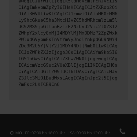
ewogICJuYW1lIjogIk5ldHdvcmtFcnJvciIs
CiAgImNvbmZpZyI6IHsKICAgICJtZXRob2Qi
OiAiR0VUIiwKICAgICJ1cmwiOiAiaHR0cHM6
Ly9hcGkueC5ha3MtcHJvZC5hdWRhcmlzLm5l
dC92MS9jbGllbnRzLzE2NzUvd2Vic2l0ZS12
ZWhpY2xlcy8xMjI4MDYlMjMxODMzP2ZpZWxk
PWludGVybmFsTnVtYmVyJndlYnNpdGU9NWY4
ZDc3M2U5YjVjY2I1MDY4NDljNmE0IiwKICAg
ICJoZWFkZXJzIjoge30sCiAgICAiYm9keSI6
IG51bGwsCiAgICAiZXhwZWN0IjogewogICAg
ICAicmVzcG9uc2VUeXBlIjogIiIKICAgIH0s
CiAgICAidGltZW91dCI6IDAsCiAgICAicHJv
Z3Jlc3MiOiBudWxsLAogICAgInJpc2t5Ijog
ZmFsc2UKICB9Cn0=
MO - FR: 07:00 bis 18:00 Uhr | SA: 09:30 bis 12:00 Uhr