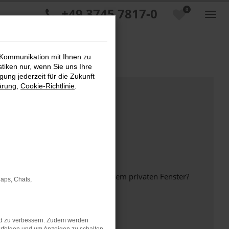
+49 3745 7817-0
0
 Kommunikation mit Ihnen zu
stiken nur, wenn Sie uns Ihre
ung jederzeit für die Zukunft
ärung
,
Cookie-Richtlinie
.
inem anderen Browser oder in einem privaten Fenster?
Maps, Chats,
nd zu verbessern. Zudem werden