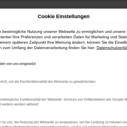
Cookie Einstellungen
ie bestmögliche Nutzung unserer Webseite zu ermöglichen und unsere
hierbei Ihre Präferenzen und verarbeiten Daten für Marketing und Stati
einem späteren Zeitpunkt Ihre Meinung ändern, können Sie die Einwillig
en zum Umfang der Datenverarbeitung finden Sie hier:
Datenschutzerkl
en von uns eingesetzt:
indung.
rlich, um die Kernfunktionalität der Webseite zu gewährleisten.
hine?
aden bestimmter Seiten verhindern. Funktioniert die Seite in e
estmögliche Funktionalität der Webseite. Services von Drittanbietern wie Google 
eitere werden aktiviert.
 zu beheben.
bssystem auf dem neuesten Stand sind.
 es uns, die Nutzung der Webseite zu analysieren, um die Leistung zu messen u