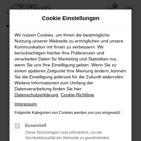
0
Zum
Hauptinhalt
Cookie Einstellungen
springen
Startseite
Fahrzeugangebote
Fahrzeugsuche
Wir nutzen Cookies, um Ihnen die bestmögliche
Nutzung unserer Webseite zu ermöglichen und unsere
Kommunikation mit Ihnen zu verbessern. Wir
berücksichtigen hierbei Ihre Präferenzen und
Fehler: Network Error
verarbeiten Daten für Marketing und Statistiken nur,
wenn Sie uns Ihre Einwilligung geben. Wenn Sie zu
Beim Laden ist ein Fehler aufgetreten.
einem späteren Zeitpunkt Ihre Meinung ändern, können
Hier sind ein paar Tipps, die dir helfen können:
Sie die Einwilligung jederzeit für die Zukunft widerrufen.
Weitere Informationen zum Umfang der
Überprüfe deine Firewall und deine
Datenverarbeitung finden Sie hier:
Internetverbindung.
Datenschutzerklärung
,
Cookie-Richtlinie
.
Laden andere Webseiten, zum Beispiel deine
Impressum
Suchmaschine?
Folgende Kategorien von Cookies werden von uns eingesetzt:
Prüfe deine Browsererweiterungen.
Manche Erweiterungen, wie Werbeblocker,
Essentiell
können das Laden bestimmter Seiten
Diese Technologien sind erforderlich, um die
verhindern. Funktioniert die Seite in einem
Kernfunktionalität der Webseite zu gewährleisten.