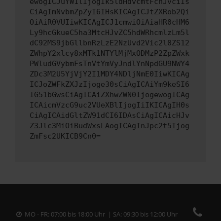
ewogICJuYW1lIjogIk5ldHdvcmtFcnJvciIs
CiAgImNvbmZpZyI6IHsKICAgICJtZXRob2Qi
OiAiR0VUIiwKICAgICJ1cmwiOiAiaHR0cHM6
Ly9hcGkueC5ha3MtcHJvZC5hdWRhcmlzLm5l
dC92MS9jbGllbnRzLzE2NzUvd2Vic2l0ZS12
ZWhpY2xlcy8xMTk1NTYlMjMxODMzP2ZpZWxk
PWludGVybmFsTnVtYmVyJndlYnNpdGU9NWY4
ZDc3M2U5YjVjY2I1MDY4NDljNmE0IiwKICAg
ICJoZWFkZXJzIjoge30sCiAgICAiYm9keSI6
IG51bGwsCiAgICAiZXhwZWN0IjogewogICAg
ICAicmVzcG9uc2VUeXBlIjogIiIKICAgIH0s
CiAgICAidGltZW91dCI6IDAsCiAgICAicHJv
Z3Jlc3MiOiBudWxsLAogICAgInJpc2t5Ijog
ZmFsc2UKICB9Cn0=
MO - FR: 07:00 bis 18:00 Uhr | SA: 09:30 bis 12:00 Uhr