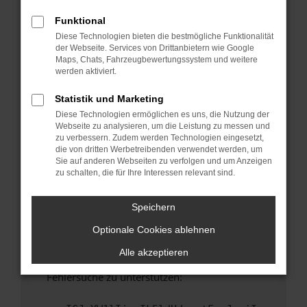
anderen Browser oder in einem privaten
Fenster?
Funktional
Diese Technologien bieten die bestmögliche Funktionalität
Starte dein Gerät neu.
der Webseite. Services von Drittanbietern wie Google
Das kann manchmal helfen, vorübergehende
Maps, Chats, Fahrzeugbewertungssystem und weitere
Probleme zu beheben.
werden aktiviert.
Stelle sicher, dass dein Browser und dein
Statistik und Marketing
Betriebssystem auf dem neuesten Stand
Diese Technologien ermöglichen es uns, die Nutzung der
sind.
Webseite zu analysieren, um die Leistung zu messen und
Veraltete Software birgt nicht nur ein
zu verbessern. Zudem werden Technologien eingesetzt,
Sicherheitsrisiko, sondern kann auch dazu
die von dritten Werbetreibenden verwendet werden, um
Sie auf anderen Webseiten zu verfolgen und um Anzeigen
führen, dass bestimmte Funktionen nicht mehr
zu schalten, die für Ihre Interessen relevant sind.
unterstützt werden.
Wende dich an den Webseitenbetreiber.
Speichern
Wenn du alle oben genannten Schritte versucht
Optionale Cookies ablehnen
hast, kontaktiere uns bitte. Wir werden
versuchen, das Problem zu beheben. Du kannst
Alle akzeptieren
uns diesen Text schicken, um uns bei der
Fehlersuche zu unterstützen: