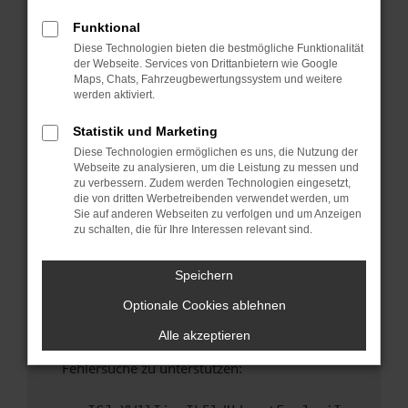
anderen Browser oder in einem privaten
Fenster?
Funktional
Diese Technologien bieten die bestmögliche Funktionalität
Starte dein Gerät neu.
der Webseite. Services von Drittanbietern wie Google
Das kann manchmal helfen, vorübergehende
Maps, Chats, Fahrzeugbewertungssystem und weitere
Probleme zu beheben.
werden aktiviert.
Stelle sicher, dass dein Browser und dein
Statistik und Marketing
Betriebssystem auf dem neuesten Stand
Diese Technologien ermöglichen es uns, die Nutzung der
sind.
Webseite zu analysieren, um die Leistung zu messen und
Veraltete Software birgt nicht nur ein
zu verbessern. Zudem werden Technologien eingesetzt,
Sicherheitsrisiko, sondern kann auch dazu
die von dritten Werbetreibenden verwendet werden, um
Sie auf anderen Webseiten zu verfolgen und um Anzeigen
führen, dass bestimmte Funktionen nicht mehr
zu schalten, die für Ihre Interessen relevant sind.
unterstützt werden.
Wende dich an den Webseitenbetreiber.
Speichern
Wenn du alle oben genannten Schritte versucht
Optionale Cookies ablehnen
hast, kontaktiere uns bitte. Wir werden
versuchen, das Problem zu beheben. Du kannst
Alle akzeptieren
uns diesen Text schicken, um uns bei der
Fehlersuche zu unterstützen: