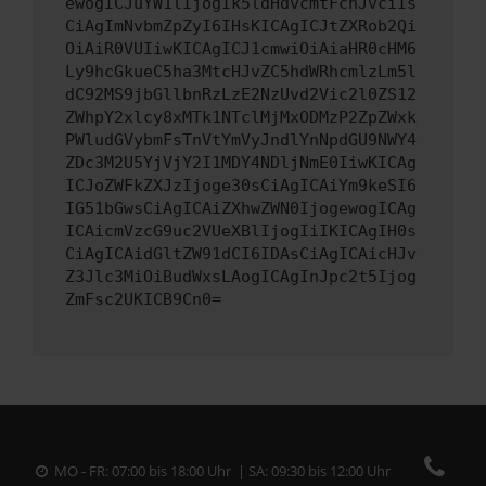
ewogICJuYW1lIjogIk5ldHdvcmtFcnJvciIs
CiAgImNvbmZpZyI6IHsKICAgICJtZXRob2Qi
OiAiR0VUIiwKICAgICJ1cmwiOiAiaHR0cHM6
Ly9hcGkueC5ha3MtcHJvZC5hdWRhcmlzLm5l
dC92MS9jbGllbnRzLzE2NzUvd2Vic2l0ZS12
ZWhpY2xlcy8xMTk1NTclMjMxODMzP2ZpZWxk
PWludGVybmFsTnVtYmVyJndlYnNpdGU9NWY4
ZDc3M2U5YjVjY2I1MDY4NDljNmE0IiwKICAg
ICJoZWFkZXJzIjoge30sCiAgICAiYm9keSI6
IG51bGwsCiAgICAiZXhwZWN0IjogewogICAg
ICAicmVzcG9uc2VUeXBlIjogIiIKICAgIH0s
CiAgICAidGltZW91dCI6IDAsCiAgICAicHJv
Z3Jlc3MiOiBudWxsLAogICAgInJpc2t5Ijog
ZmFsc2UKICB9Cn0=
MO - FR: 07:00 bis 18:00 Uhr | SA: 09:30 bis 12:00 Uhr