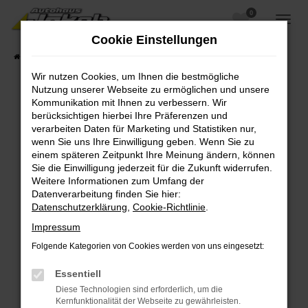
0
Zum
Hauptinhalt
Cookie Einstellungen
springen
Startseite
Fahrzeugangebote
Fahrzeugsuche
Wir nutzen Cookies, um Ihnen die bestmögliche
Nutzung unserer Webseite zu ermöglichen und unsere
Kommunikation mit Ihnen zu verbessern. Wir
berücksichtigen hierbei Ihre Präferenzen und
Fehler: Network Error
verarbeiten Daten für Marketing und Statistiken nur,
wenn Sie uns Ihre Einwilligung geben. Wenn Sie zu
Beim Laden ist ein Fehler aufgetreten.
einem späteren Zeitpunkt Ihre Meinung ändern, können
Hier sind ein paar Tipps, die dir helfen können:
Sie die Einwilligung jederzeit für die Zukunft widerrufen.
Weitere Informationen zum Umfang der
Überprüfe deine Firewall und deine
Datenverarbeitung finden Sie hier:
Internetverbindung.
Datenschutzerklärung
,
Cookie-Richtlinie
.
Laden andere Webseiten, zum Beispiel deine
Impressum
Suchmaschine?
Folgende Kategorien von Cookies werden von uns eingesetzt:
Prüfe deine Browsererweiterungen.
Manche Erweiterungen, wie Werbeblocker,
Essentiell
können das Laden bestimmter Seiten
Diese Technologien sind erforderlich, um die
verhindern. Funktioniert die Seite in einem
Kernfunktionalität der Webseite zu gewährleisten.