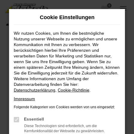
0
Zum
Hauptinhalt
Cookie Einstellungen
springen
Startseite
Fahrzeugangebote
Fahrzeugsuche
Wir nutzen Cookies, um Ihnen die bestmögliche
Nutzung unserer Webseite zu ermöglichen und unsere
Kommunikation mit Ihnen zu verbessern. Wir
berücksichtigen hierbei Ihre Präferenzen und
Fehler: Network Error
verarbeiten Daten für Marketing und Statistiken nur,
wenn Sie uns Ihre Einwilligung geben. Wenn Sie zu
Beim Laden ist ein Fehler aufgetreten.
einem späteren Zeitpunkt Ihre Meinung ändern, können
Hier sind ein paar Tipps, die dir helfen können:
Sie die Einwilligung jederzeit für die Zukunft widerrufen.
Weitere Informationen zum Umfang der
Überprüfe deine Firewall und deine
Datenverarbeitung finden Sie hier:
Internetverbindung.
Datenschutzerklärung
,
Cookie-Richtlinie
.
Laden andere Webseiten, zum Beispiel deine
Impressum
Suchmaschine?
Folgende Kategorien von Cookies werden von uns eingesetzt:
Prüfe deine Browsererweiterungen.
Manche Erweiterungen, wie Werbeblocker,
Essentiell
können das Laden bestimmter Seiten
Diese Technologien sind erforderlich, um die
verhindern. Funktioniert die Seite in einem
Kernfunktionalität der Webseite zu gewährleisten.