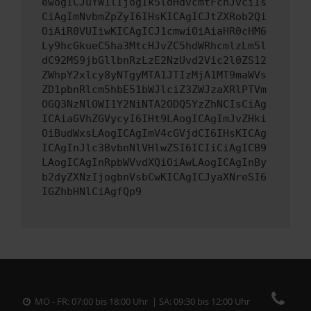
ewogICJuYW1lIjogIk5ldHdvcmtFcnJvciIs
CiAgImNvbmZpZyI6IHsKICAgICJtZXRob2Qi
OiAiR0VUIiwKICAgICJ1cmwiOiAiaHR0cHM6
Ly9hcGkueC5ha3MtcHJvZC5hdWRhcmlzLm5l
dC92MS9jbGllbnRzLzE2NzUvd2Vic2l0ZS12
ZWhpY2xlcy8yNTgyMTA1JTIzMjA1MT9maWVs
ZD1pbnRlcm5hbE51bWJlciZ3ZWJzaXRlPTVm
OGQ3NzNlOWI1Y2NiNTA2ODQ5YzZhNCIsCiAg
ICAiaGVhZGVycyI6IHt9LAogICAgImJvZHki
OiBudWxsLAogICAgImV4cGVjdCI6IHsKICAg
ICAgInJlc3BvbnNlVHlwZSI6ICIiCiAgICB9
LAogICAgInRpbWVvdXQiOiAwLAogICAgInBy
b2dyZXNzIjogbnVsbCwKICAgICJyaXNreSI6
IGZhbHNlCiAgfQp9
MO - FR: 07:00 bis 18:00 Uhr | SA: 09:30 bis 12:00 Uhr