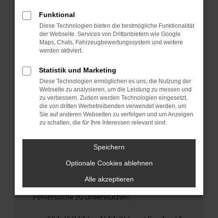
anderen Browser oder in einem privaten
Fenster?
Funktional
Diese Technologien bieten die bestmögliche Funktionalität
Starte dein Gerät neu.
der Webseite. Services von Drittanbietern wie Google
Das kann manchmal helfen, vorübergehende
Maps, Chats, Fahrzeugbewertungssystem und weitere
Probleme zu beheben.
werden aktiviert.
Stelle sicher, dass dein Browser und dein
Statistik und Marketing
Betriebssystem auf dem neuesten Stand
Diese Technologien ermöglichen es uns, die Nutzung der
sind.
Webseite zu analysieren, um die Leistung zu messen und
Veraltete Software birgt nicht nur ein
zu verbessern. Zudem werden Technologien eingesetzt,
Sicherheitsrisiko, sondern kann auch dazu
die von dritten Werbetreibenden verwendet werden, um
Sie auf anderen Webseiten zu verfolgen und um Anzeigen
führen, dass bestimmte Funktionen nicht mehr
zu schalten, die für Ihre Interessen relevant sind.
unterstützt werden.
Wende dich an den Webseitenbetreiber.
Speichern
Wenn du alle oben genannten Schritte versucht
Optionale Cookies ablehnen
hast, kontaktiere uns bitte. Wir werden
versuchen, das Problem zu beheben. Du kannst
Alle akzeptieren
uns diesen Text schicken, um uns bei der
Fehlersuche zu unterstützen: