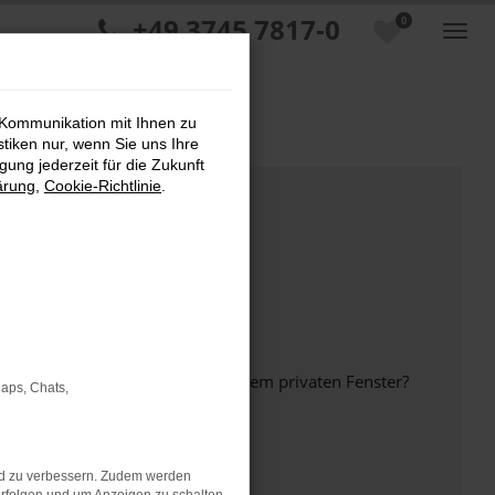
+49 3745 7817-0
0
 Kommunikation mit Ihnen zu
stiken nur, wenn Sie uns Ihre
ung jederzeit für die Zukunft
ärung
,
Cookie-Richtlinie
.
inem anderen Browser oder in einem privaten Fenster?
Maps, Chats,
nd zu verbessern. Zudem werden