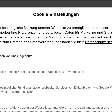
Cookie Einstellungen
ie bestmögliche Nutzung unserer Webseite zu ermöglichen und unsere
hierbei Ihre Präferenzen und verarbeiten Daten für Marketing und Stati
einem späteren Zeitpunkt Ihre Meinung ändern, können Sie die Einwillig
en zum Umfang der Datenverarbeitung finden Sie hier:
Datenschutzerkl
en von uns eingesetzt:
indung.
rlich, um die Kernfunktionalität der Webseite zu gewährleisten.
hine?
aden bestimmter Seiten verhindern. Funktioniert die Seite in e
estmögliche Funktionalität der Webseite. Services von Drittanbietern wie Google 
eitere werden aktiviert.
 zu beheben.
bssystem auf dem neuesten Stand sind.
 es uns, die Nutzung der Webseite zu analysieren, um die Leistung zu messen u