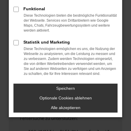
anderen Browser oder in einem privaten
Fenster?
Funktional
Diese Technologien bieten die bestmögliche Funktionalität
Starte dein Gerät neu.
der Webseite. Services von Drittanbietern wie Google
Das kann manchmal helfen, vorübergehende
Maps, Chats, Fahrzeugbewertungssystem und weitere
Probleme zu beheben.
werden aktiviert.
Stelle sicher, dass dein Browser und dein
Statistik und Marketing
Betriebssystem auf dem neuesten Stand
Diese Technologien ermöglichen es uns, die Nutzung der
sind.
Webseite zu analysieren, um die Leistung zu messen und
Veraltete Software birgt nicht nur ein
zu verbessern. Zudem werden Technologien eingesetzt,
Sicherheitsrisiko, sondern kann auch dazu
die von dritten Werbetreibenden verwendet werden, um
Sie auf anderen Webseiten zu verfolgen und um Anzeigen
führen, dass bestimmte Funktionen nicht mehr
zu schalten, die für Ihre Interessen relevant sind.
unterstützt werden.
Wende dich an den Webseitenbetreiber.
Speichern
Wenn du alle oben genannten Schritte versucht
Optionale Cookies ablehnen
hast, kontaktiere uns bitte. Wir werden
versuchen, das Problem zu beheben. Du kannst
Alle akzeptieren
uns diesen Text schicken, um uns bei der
Fehlersuche zu unterstützen: