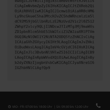
ewogICJuYW1lIjogIk5ldHdvcmtFcnJvciIs
CiAgImNvbmZpZyI6IHsKICAgICJtZXRob2Qi
OiAiR0VUIiwKICAgICJ1cmwiOiAiaHR0cHM6
Ly9hcGkueC5ha3MtcHJvZC5hdWRhcmlzLm5l
dC92MS9jbGllbnRzLzE2NzUvd2Vic2l0ZS12
ZWhpY2xlcy9QLjI1NDcwJTIzMTg3Mj9maWVs
ZD1pbnRlcm5hbE51bWJlciZ3ZWJzaXRlPTVm
OGQ3NzNlOWI1Y2NiNTA2ODQ5YzZhNCIsCiAg
ICAiaGVhZGVycyI6IHt9LAogICAgImJvZHki
OiBudWxsLAogICAgImV4cGVjdCI6IHsKICAg
ICAgInJlc3BvbnNlVHlwZSI6ICIiCiAgICB9
LAogICAgInRpbWVvdXQiOiAwLAogICAgInBy
b2dyZXNzIjogbnVsbCwKICAgICJyaXNreSI6
IGZhbHNlCiAgfQp9
MO - FR: 07:00 bis 18:00 Uhr | SA: 09:30 bis 12:00 Uhr