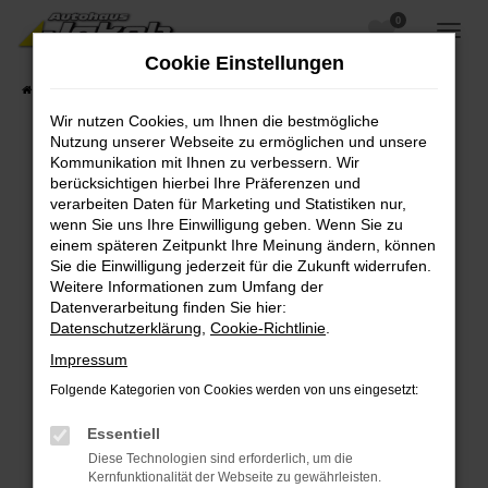
0
Zum
Hauptinhalt
Cookie Einstellungen
springen
Startseite
Fahrzeugangebote
Fahrzeugsuche
Wir nutzen Cookies, um Ihnen die bestmögliche
Nutzung unserer Webseite zu ermöglichen und unsere
Kommunikation mit Ihnen zu verbessern. Wir
berücksichtigen hierbei Ihre Präferenzen und
Fehler: Network Error
verarbeiten Daten für Marketing und Statistiken nur,
wenn Sie uns Ihre Einwilligung geben. Wenn Sie zu
Beim Laden ist ein Fehler aufgetreten.
einem späteren Zeitpunkt Ihre Meinung ändern, können
Hier sind ein paar Tipps, die dir helfen können:
Sie die Einwilligung jederzeit für die Zukunft widerrufen.
Weitere Informationen zum Umfang der
Überprüfe deine Firewall und deine
Datenverarbeitung finden Sie hier:
Internetverbindung.
Datenschutzerklärung
,
Cookie-Richtlinie
.
Laden andere Webseiten, zum Beispiel deine
Impressum
Suchmaschine?
Folgende Kategorien von Cookies werden von uns eingesetzt:
Prüfe deine Browsererweiterungen.
Manche Erweiterungen, wie Werbeblocker,
Essentiell
können das Laden bestimmter Seiten
Diese Technologien sind erforderlich, um die
verhindern. Funktioniert die Seite in einem
Kernfunktionalität der Webseite zu gewährleisten.