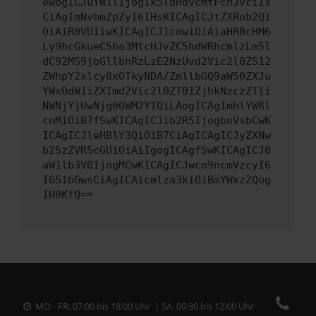
ewogICJuYW1lIjogIk5ldHdvcmtFcnJvciIs
CiAgImNvbmZpZyI6IHsKICAgICJtZXRob2Qi
OiAiR0VUIiwKICAgICJ1cmwiOiAiaHR0cHM6
Ly9hcGkueC5ha3MtcHJvZC5hdWRhcmlzLm5l
dC92MS9jbGllbnRzLzE2NzUvd2Vic2l0ZS12
ZWhpY2xlcy8xOTkyNDA/ZmllbGQ9aW50ZXJu
YWxOdW1iZXImd2Vic2l0ZT01ZjhkNzczZTli
NWNjYjUwNjg0OWM2YTQiLAogICAgImhlYWRl
cnMiOiB7fSwKICAgICJib2R5IjogbnVsbCwK
ICAgICJleHBlY3QiOiB7CiAgICAgICJyZXNw
b25zZVR5cGUiOiAiIgogICAgfSwKICAgICJ0
aW1lb3V0IjogMCwKICAgICJwcm9ncmVzcyI6
IG51bGwsCiAgICAicmlza3kiOiBmYWxzZQog
IH0KfQ==
MO - FR: 07:00 bis 18:00 Uhr | SA: 09:30 bis 12:00 Uhr