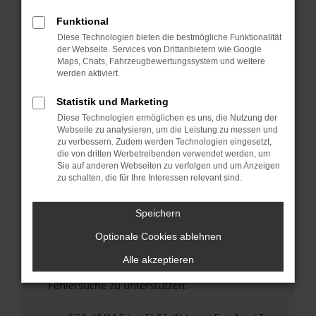
anderen Browser oder in einem privaten
Fenster?
Funktional
Diese Technologien bieten die bestmögliche Funktionalität
Starte dein Gerät neu.
der Webseite. Services von Drittanbietern wie Google
Das kann manchmal helfen, vorübergehende
Maps, Chats, Fahrzeugbewertungssystem und weitere
Probleme zu beheben.
werden aktiviert.
Stelle sicher, dass dein Browser und dein
Statistik und Marketing
Betriebssystem auf dem neuesten Stand
Diese Technologien ermöglichen es uns, die Nutzung der
sind.
Webseite zu analysieren, um die Leistung zu messen und
Veraltete Software birgt nicht nur ein
zu verbessern. Zudem werden Technologien eingesetzt,
Sicherheitsrisiko, sondern kann auch dazu
die von dritten Werbetreibenden verwendet werden, um
Sie auf anderen Webseiten zu verfolgen und um Anzeigen
führen, dass bestimmte Funktionen nicht mehr
zu schalten, die für Ihre Interessen relevant sind.
unterstützt werden.
Wende dich an den Webseitenbetreiber.
Speichern
Wenn du alle oben genannten Schritte versucht
Optionale Cookies ablehnen
hast, kontaktiere uns bitte. Wir werden
versuchen, das Problem zu beheben. Du kannst
Alle akzeptieren
uns diesen Text schicken, um uns bei der
Fehlersuche zu unterstützen: