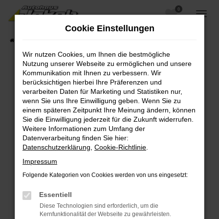
0
Zum
Hauptinhalt
Cookie Einstellungen
springen
Startseite
Fahrzeugangebote
Fahrzeugsuche
Wir nutzen Cookies, um Ihnen die bestmögliche
Nutzung unserer Webseite zu ermöglichen und unsere
Kommunikation mit Ihnen zu verbessern. Wir
berücksichtigen hierbei Ihre Präferenzen und
Fehler: Network Error
verarbeiten Daten für Marketing und Statistiken nur,
wenn Sie uns Ihre Einwilligung geben. Wenn Sie zu
Beim Laden ist ein Fehler aufgetreten.
einem späteren Zeitpunkt Ihre Meinung ändern, können
Hier sind ein paar Tipps, die dir helfen können:
Sie die Einwilligung jederzeit für die Zukunft widerrufen.
Weitere Informationen zum Umfang der
Überprüfe deine Firewall und deine
Datenverarbeitung finden Sie hier:
Internetverbindung.
Datenschutzerklärung
,
Cookie-Richtlinie
.
Laden andere Webseiten, zum Beispiel deine
Impressum
Suchmaschine?
Folgende Kategorien von Cookies werden von uns eingesetzt:
Prüfe deine Browsererweiterungen.
Manche Erweiterungen, wie Werbeblocker,
Essentiell
können das Laden bestimmter Seiten
Diese Technologien sind erforderlich, um die
verhindern. Funktioniert die Seite in einem
Kernfunktionalität der Webseite zu gewährleisten.