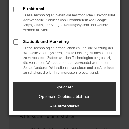
anderen Browser oder in einem privaten
Fenster?
Funktional
Diese Technologien bieten die bestmögliche Funktionalität
Starte dein Gerät neu.
der Webseite. Services von Drittanbietern wie Google
Das kann manchmal helfen, vorübergehende
Maps, Chats, Fahrzeugbewertungssystem und weitere
Probleme zu beheben.
werden aktiviert.
Stelle sicher, dass dein Browser und dein
Statistik und Marketing
Betriebssystem auf dem neuesten Stand
Diese Technologien ermöglichen es uns, die Nutzung der
sind.
Webseite zu analysieren, um die Leistung zu messen und
Veraltete Software birgt nicht nur ein
zu verbessern. Zudem werden Technologien eingesetzt,
Sicherheitsrisiko, sondern kann auch dazu
die von dritten Werbetreibenden verwendet werden, um
Sie auf anderen Webseiten zu verfolgen und um Anzeigen
führen, dass bestimmte Funktionen nicht mehr
zu schalten, die für Ihre Interessen relevant sind.
unterstützt werden.
Wende dich an den Webseitenbetreiber.
Speichern
Wenn du alle oben genannten Schritte versucht
Optionale Cookies ablehnen
hast, kontaktiere uns bitte. Wir werden
versuchen, das Problem zu beheben. Du kannst
Alle akzeptieren
uns diesen Text schicken, um uns bei der
Fehlersuche zu unterstützen: