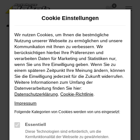
0
Zum
Hauptinhalt
Cookie Einstellungen
springen
Startseite
Fahrzeugangebote
Fahrzeugsuche
Wir nutzen Cookies, um Ihnen die bestmögliche
Nutzung unserer Webseite zu ermöglichen und unsere
Kommunikation mit Ihnen zu verbessern. Wir
berücksichtigen hierbei Ihre Präferenzen und
Fehler: Network Error
verarbeiten Daten für Marketing und Statistiken nur,
wenn Sie uns Ihre Einwilligung geben. Wenn Sie zu
Beim Laden ist ein Fehler aufgetreten.
einem späteren Zeitpunkt Ihre Meinung ändern, können
Hier sind ein paar Tipps, die dir helfen können:
Sie die Einwilligung jederzeit für die Zukunft widerrufen.
Weitere Informationen zum Umfang der
Überprüfe deine Firewall und deine
Datenverarbeitung finden Sie hier:
Internetverbindung.
Datenschutzerklärung
,
Cookie-Richtlinie
.
Laden andere Webseiten, zum Beispiel deine
Impressum
Suchmaschine?
Folgende Kategorien von Cookies werden von uns eingesetzt:
Prüfe deine Browsererweiterungen.
Manche Erweiterungen, wie Werbeblocker,
Essentiell
können das Laden bestimmter Seiten
Diese Technologien sind erforderlich, um die
verhindern. Funktioniert die Seite in einem
Kernfunktionalität der Webseite zu gewährleisten.