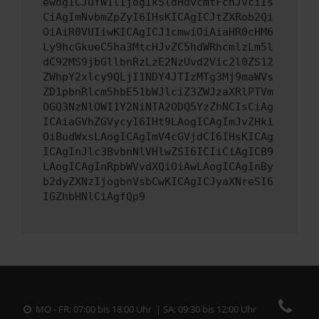
ewogICJuYW1lIjogIk5ldHdvcmtFcnJvciIs
CiAgImNvbmZpZyI6IHsKICAgICJtZXRob2Qi
OiAiR0VUIiwKICAgICJ1cmwiOiAiaHR0cHM6
Ly9hcGkueC5ha3MtcHJvZC5hdWRhcmlzLm5l
dC92MS9jbGllbnRzLzE2NzUvd2Vic2l0ZS12
ZWhpY2xlcy9QLjI1NDY4JTIzMTg3Mj9maWVs
ZD1pbnRlcm5hbE51bWJlciZ3ZWJzaXRlPTVm
OGQ3NzNlOWI1Y2NiNTA2ODQ5YzZhNCIsCiAg
ICAiaGVhZGVycyI6IHt9LAogICAgImJvZHki
OiBudWxsLAogICAgImV4cGVjdCI6IHsKICAg
ICAgInJlc3BvbnNlVHlwZSI6ICIiCiAgICB9
LAogICAgInRpbWVvdXQiOiAwLAogICAgInBy
b2dyZXNzIjogbnVsbCwKICAgICJyaXNreSI6
IGZhbHNlCiAgfQp9
MO - FR: 07:00 bis 18:00 Uhr | SA: 09:30 bis 12:00 Uhr