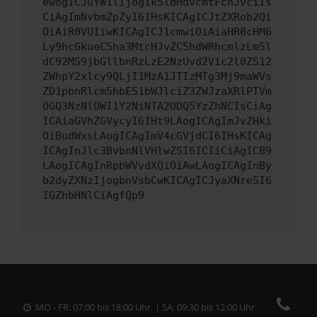
ewogICJuYW1lIjogIk5ldHdvcmtFcnJvciIs
CiAgImNvbmZpZyI6IHsKICAgICJtZXRob2Qi
OiAiR0VUIiwKICAgICJ1cmwiOiAiaHR0cHM6
Ly9hcGkueC5ha3MtcHJvZC5hdWRhcmlzLm5l
dC92MS9jbGllbnRzLzE2NzUvd2Vic2l0ZS12
ZWhpY2xlcy9QLjI1MzA1JTIzMTg3Mj9maWVs
ZD1pbnRlcm5hbE51bWJlciZ3ZWJzaXRlPTVm
OGQ3NzNlOWI1Y2NiNTA2ODQ5YzZhNCIsCiAg
ICAiaGVhZGVycyI6IHt9LAogICAgImJvZHki
OiBudWxsLAogICAgImV4cGVjdCI6IHsKICAg
ICAgInJlc3BvbnNlVHlwZSI6ICIiCiAgICB9
LAogICAgInRpbWVvdXQiOiAwLAogICAgInBy
b2dyZXNzIjogbnVsbCwKICAgICJyaXNreSI6
IGZhbHNlCiAgfQp9
MO - FR: 07:00 bis 18:00 Uhr | SA: 09:30 bis 12:00 Uhr