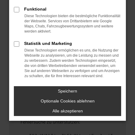
anderen Browser oder in einem privaten
Fenster?
Funktional
Diese Technologien bieten die bestmögliche Funktionalität
Starte dein Gerät neu.
der Webseite. Services von Drittanbietern wie Google
Das kann manchmal helfen, vorübergehende
Maps, Chats, Fahrzeugbewertungssystem und weitere
Probleme zu beheben.
werden aktiviert.
Stelle sicher, dass dein Browser und dein
Statistik und Marketing
Betriebssystem auf dem neuesten Stand
Diese Technologien ermöglichen es uns, die Nutzung der
sind.
Webseite zu analysieren, um die Leistung zu messen und
Veraltete Software birgt nicht nur ein
zu verbessern. Zudem werden Technologien eingesetzt,
Sicherheitsrisiko, sondern kann auch dazu
die von dritten Werbetreibenden verwendet werden, um
Sie auf anderen Webseiten zu verfolgen und um Anzeigen
führen, dass bestimmte Funktionen nicht mehr
zu schalten, die für Ihre Interessen relevant sind.
unterstützt werden.
Wende dich an den Webseitenbetreiber.
Speichern
Wenn du alle oben genannten Schritte versucht
Optionale Cookies ablehnen
hast, kontaktiere uns bitte. Wir werden
versuchen, das Problem zu beheben. Du kannst
Alle akzeptieren
uns diesen Text schicken, um uns bei der
Fehlersuche zu unterstützen: