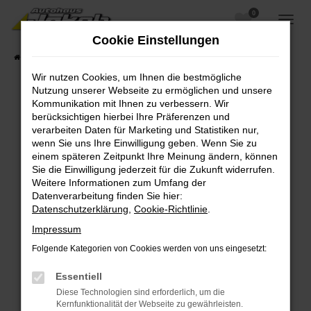
0
Zum
Hauptinhalt
Cookie Einstellungen
springen
Startseite
Fahrzeugangebote
Fahrzeugsuche
Wir nutzen Cookies, um Ihnen die bestmögliche
Nutzung unserer Webseite zu ermöglichen und unsere
Kommunikation mit Ihnen zu verbessern. Wir
berücksichtigen hierbei Ihre Präferenzen und
Fehler: Network Error
verarbeiten Daten für Marketing und Statistiken nur,
wenn Sie uns Ihre Einwilligung geben. Wenn Sie zu
Beim Laden ist ein Fehler aufgetreten.
einem späteren Zeitpunkt Ihre Meinung ändern, können
Hier sind ein paar Tipps, die dir helfen können:
Sie die Einwilligung jederzeit für die Zukunft widerrufen.
Weitere Informationen zum Umfang der
Überprüfe deine Firewall und deine
Datenverarbeitung finden Sie hier:
Internetverbindung.
Datenschutzerklärung
,
Cookie-Richtlinie
.
Laden andere Webseiten, zum Beispiel deine
Impressum
Suchmaschine?
Folgende Kategorien von Cookies werden von uns eingesetzt:
Prüfe deine Browsererweiterungen.
Manche Erweiterungen, wie Werbeblocker,
Essentiell
können das Laden bestimmter Seiten
Diese Technologien sind erforderlich, um die
verhindern. Funktioniert die Seite in einem
Kernfunktionalität der Webseite zu gewährleisten.