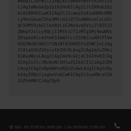
ewogICJuYW1lIjogIk5ldHdvcmtFcnJvciIs
CiAgImNvbmZpZyI6IHsKICAgICJtZXRob2Qi
OiAiR0VUIiwKICAgICJ1cmwiOiAiaHR0cHM6
Ly9hcGkueC5ha3MtcHJvZC5hdWRhcmlzLm5l
dC92MS9jbGllbnRzLzE2NzUvd2Vic2l0ZS12
ZWhpY2xlcy9QLjI1MTk3JTIzMTg3Mj9maWVs
ZD1pbnRlcm5hbE51bWJlciZ3ZWJzaXRlPTVm
OGQ3NzNlOWI1Y2NiNTA2ODQ5YzZhNCIsCiAg
ICAiaGVhZGVycyI6IHt9LAogICAgImJvZHki
OiBudWxsLAogICAgImV4cGVjdCI6IHsKICAg
ICAgInJlc3BvbnNlVHlwZSI6ICIiCiAgICB9
LAogICAgInRpbWVvdXQiOiAwLAogICAgInBy
b2dyZXNzIjogbnVsbCwKICAgICJyaXNreSI6
IGZhbHNlCiAgfQp9
MO - FR: 07:00 bis 18:00 Uhr | SA: 09:30 bis 12:00 Uhr