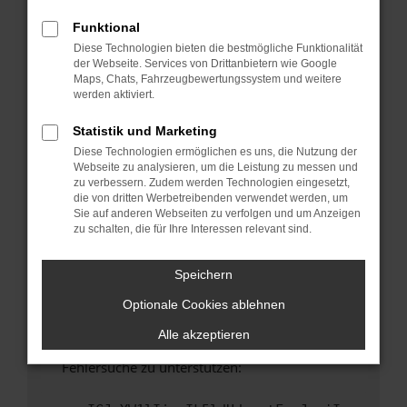
anderen Browser oder in einem privaten
Fenster?
Funktional
Diese Technologien bieten die bestmögliche Funktionalität
Starte dein Gerät neu.
der Webseite. Services von Drittanbietern wie Google
Das kann manchmal helfen, vorübergehende
Maps, Chats, Fahrzeugbewertungssystem und weitere
Probleme zu beheben.
werden aktiviert.
Stelle sicher, dass dein Browser und dein
Statistik und Marketing
Betriebssystem auf dem neuesten Stand
Diese Technologien ermöglichen es uns, die Nutzung der
sind.
Webseite zu analysieren, um die Leistung zu messen und
Veraltete Software birgt nicht nur ein
zu verbessern. Zudem werden Technologien eingesetzt,
Sicherheitsrisiko, sondern kann auch dazu
die von dritten Werbetreibenden verwendet werden, um
Sie auf anderen Webseiten zu verfolgen und um Anzeigen
führen, dass bestimmte Funktionen nicht mehr
zu schalten, die für Ihre Interessen relevant sind.
unterstützt werden.
Wende dich an den Webseitenbetreiber.
Speichern
Wenn du alle oben genannten Schritte versucht
Optionale Cookies ablehnen
hast, kontaktiere uns bitte. Wir werden
versuchen, das Problem zu beheben. Du kannst
Alle akzeptieren
uns diesen Text schicken, um uns bei der
Fehlersuche zu unterstützen: