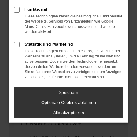
anderen Browser oder in einem privaten
Fenster?
Funktional
Diese Technologien bieten die bestmögliche Funktionalität
Starte dein Gerät neu.
der Webseite. Services von Drittanbietern wie Google
Das kann manchmal helfen, vorübergehende
Maps, Chats, Fahrzeugbewertungssystem und weitere
Probleme zu beheben.
werden aktiviert.
Stelle sicher, dass dein Browser und dein
Statistik und Marketing
Betriebssystem auf dem neuesten Stand
Diese Technologien ermöglichen es uns, die Nutzung der
sind.
Webseite zu analysieren, um die Leistung zu messen und
Veraltete Software birgt nicht nur ein
zu verbessern. Zudem werden Technologien eingesetzt,
Sicherheitsrisiko, sondern kann auch dazu
die von dritten Werbetreibenden verwendet werden, um
Sie auf anderen Webseiten zu verfolgen und um Anzeigen
führen, dass bestimmte Funktionen nicht mehr
zu schalten, die für Ihre Interessen relevant sind.
unterstützt werden.
Wende dich an den Webseitenbetreiber.
Speichern
Wenn du alle oben genannten Schritte versucht
Optionale Cookies ablehnen
hast, kontaktiere uns bitte. Wir werden
versuchen, das Problem zu beheben. Du kannst
Alle akzeptieren
uns diesen Text schicken, um uns bei der
Fehlersuche zu unterstützen: