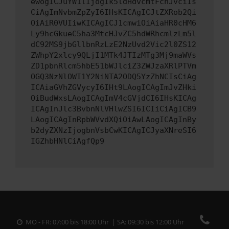
ewogICJuYW1lIjogIk5ldHdvcmtFcnJvciIs
CiAgImNvbmZpZyI6IHsKICAgICJtZXRob2Qi
OiAiR0VUIiwKICAgICJ1cmwiOiAiaHR0cHM6
Ly9hcGkueC5ha3MtcHJvZC5hdWRhcmlzLm5l
dC92MS9jbGllbnRzLzE2NzUvd2Vic2l0ZS12
ZWhpY2xlcy9QLjI1MTk4JTIzMTg3Mj9maWVs
ZD1pbnRlcm5hbE51bWJlciZ3ZWJzaXRlPTVm
OGQ3NzNlOWI1Y2NiNTA2ODQ5YzZhNCIsCiAg
ICAiaGVhZGVycyI6IHt9LAogICAgImJvZHki
OiBudWxsLAogICAgImV4cGVjdCI6IHsKICAg
ICAgInJlc3BvbnNlVHlwZSI6ICIiCiAgICB9
LAogICAgInRpbWVvdXQiOiAwLAogICAgInBy
b2dyZXNzIjogbnVsbCwKICAgICJyaXNreSI6
IGZhbHNlCiAgfQp9
MO - FR: 07:00 bis 18:00 Uhr | SA: 09:30 bis 12:00 Uhr