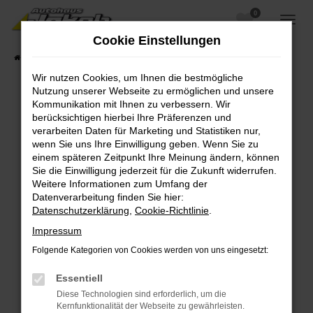
0
Zum
Hauptinhalt
Cookie Einstellungen
springen
Startseite
Fahrzeugangebote
Fahrzeugsuche
Wir nutzen Cookies, um Ihnen die bestmögliche
Nutzung unserer Webseite zu ermöglichen und unsere
Kommunikation mit Ihnen zu verbessern. Wir
berücksichtigen hierbei Ihre Präferenzen und
Fehler: Network Error
verarbeiten Daten für Marketing und Statistiken nur,
wenn Sie uns Ihre Einwilligung geben. Wenn Sie zu
Beim Laden ist ein Fehler aufgetreten.
einem späteren Zeitpunkt Ihre Meinung ändern, können
Hier sind ein paar Tipps, die dir helfen können:
Sie die Einwilligung jederzeit für die Zukunft widerrufen.
Weitere Informationen zum Umfang der
Überprüfe deine Firewall und deine
Datenverarbeitung finden Sie hier:
Internetverbindung.
Datenschutzerklärung
,
Cookie-Richtlinie
.
Laden andere Webseiten, zum Beispiel deine
Impressum
Suchmaschine?
Folgende Kategorien von Cookies werden von uns eingesetzt:
Prüfe deine Browsererweiterungen.
Manche Erweiterungen, wie Werbeblocker,
Essentiell
können das Laden bestimmter Seiten
Diese Technologien sind erforderlich, um die
verhindern. Funktioniert die Seite in einem
Kernfunktionalität der Webseite zu gewährleisten.